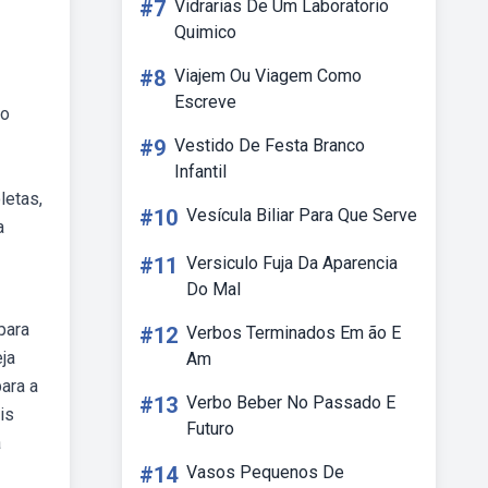
#7
Vidrarias De Um Laboratorio
Quimico
#8
Viajem Ou Viagem Como
Escreve
do
#9
Vestido De Festa Branco
Infantil
letas,
#10
Vesícula Biliar Para Que Serve
a
#11
Versiculo Fuja Da Aparencia
Do Mal
para
#12
Verbos Terminados Em ão E
ja
Am
ara a
#13
Verbo Beber No Passado E
is
Futuro
a
#14
Vasos Pequenos De