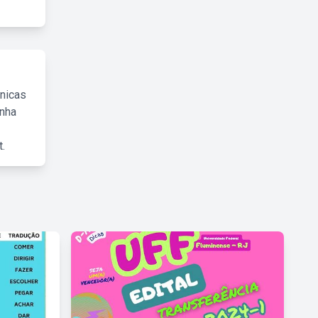
cnicas
inha
.