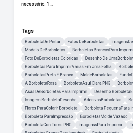
necessário: 1 ...
Tags
BorboletaDe Pintar
Fotos DeBorboletas
ImagensDe 
Modelo DeBorboletas
Borboletas BrancasPara Imprimi
Foto DeBorboletas Coloridas
Desenho De UmaBorboleta
Borboletas Para ImprimirVarias Em Uma Folha
Borbole
BorboletasPreto E Branco
MoldeBorboletas
FundoP
A BorboletaRosa
BorboletaAzul Clara PNG
Borbole
Asas DeBorboletas Para Imprimir
Desenho Borboleta
Imagem BorboletaDesenho
AdesivosBorboletas
Bo
Flores ParaColorir Borboleta
Borboleta PequenaPara I
Borboleta ParaImpressão
BorboletasMolde Vazado
BorboletaCon Torno PNG
ImagenssPara Imprimir
T