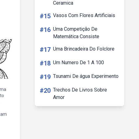
Ceramica
#15
Vasos Com Flores Artificiais
#16
Uma Competição De
Matemática Consiste
#17
Uma Brincadeira Do Folclore
#18
Um Numero De 1 A 100
#19
Tsunami De água Experimento
uma
#20
Trechos De Livros Sobre
to
Amor
o
ntam