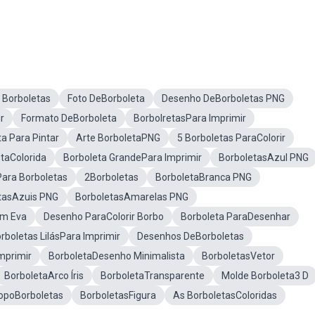
Borboletas
Foto DeBorboleta
Desenho DeBorboletas PNG
r
Formato DeBorboleta
BorbolretasPara Imprimir
 Para Pintar
Arte BorboletaPNG
5 Borboletas ParaColorir
taColorida
Borboleta GrandePara Imprimir
BorboletasAzul PNG
ara Borboletas
2Borboletas
BorboletaBranca PNG
tasAzuis PNG
BorboletasAmarelas PNG
Em Eva
Desenho ParaColorir Borbo
Borboleta ParaDesenhar
rboletas LilásPara Imprimir
Desenhos DeBorboletas
mprimir
BorboletaDesenho Minimalista
BorboletasVetor
BorboletaArco Íris
BorboletaTransparente
Molde Borboleta3 D
opoBorboletas
BorboletasFigura
As BorboletasColoridas