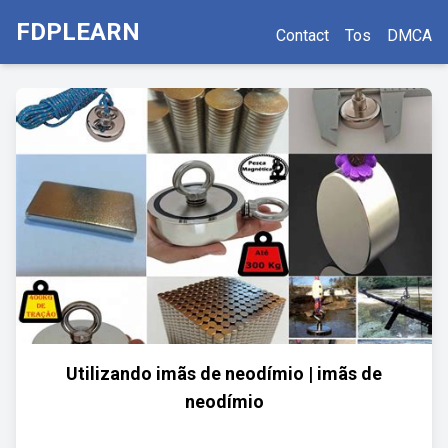
FDPLEARN
Contact
Tos
DMCA
Utilizando imãs de neodímio | imãs de
neodímio