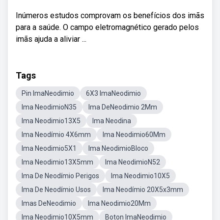
Inúmeros estudos comprovam os benefícios dos imãs
para a saúde. O campo eletromagnético gerado pelos
imãs ajuda a aliviar ...
Tags
Pin ImaNeodimio
6X3 ImaNeodimio
Ima NeodimioN35
Ima DeNeodimio 2Mm
Ima Neodimio13X5
Ima Neodina
Ima Neodímio 4X6mm
Ima Neodimio60Mm
Ima Neodimio5X1
Ima NeodimioBloco
Ima Neodimio13X5mm
Ima NeodimioN52
Ima De Neodímio Perigos
Ima Neodimio10X5
Ima De Neodímio Usos
Ima Neodímio 20X5x3mm
Imas DeNeodimio
Ima Neodimio20Mm
Ima Neodimio10X5mm
Boton ImaNeodimio