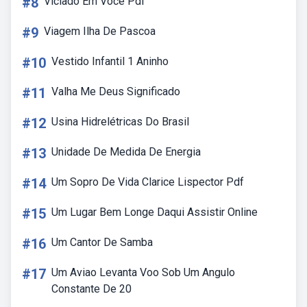
#8
Viciado Em Você Pdf
#9
Viagem Ilha De Pascoa
#10
Vestido Infantil 1 Aninho
#11
Valha Me Deus Significado
#12
Usina Hidrelétricas Do Brasil
#13
Unidade De Medida De Energia
#14
Um Sopro De Vida Clarice Lispector Pdf
#15
Um Lugar Bem Longe Daqui Assistir Online
#16
Um Cantor De Samba
#17
Um Aviao Levanta Voo Sob Um Angulo
Constante De 20