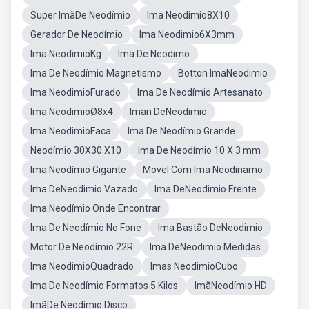
Super ImãDe Neodímio
Ima Neodimio8X10
Gerador De Neodímio
Ima Neodimio6X3mm
Ima NeodimioKg
Ima De Neodimo
Ima De Neodímio Magnetismo
Botton ImaNeodimio
Ima NeodimioFurado
Ima De Neodímio Artesanato
Ima NeodimioØ8x4
Iman DeNeodimio
Ima NeodimioFaca
Ima De Neodímio Grande
Neodímio 30X30 X10
Ima De Neodímio 10 X 3 mm
Ima Neodímio Gigante
Movel Com Ima Neodinamo
Ima DeNeodimio Vazado
Ima DeNeodimio Frente
Ima Neodímio Onde Encontrar
Ima De Neodímio No Fone
Ima Bastão DeNeodimio
Motor De Neodímio 22R
Ima DeNeodimio Medidas
Ima NeodimioQuadrado
Imas NeodimioCubo
Ima De Neodímio Formatos 5 Kilos
ImãNeodímio HD
ImãDe Neodímio Disco