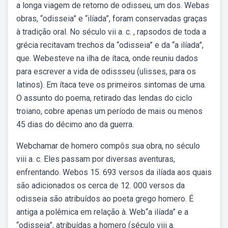
a longa viagem de retorno de odisseu, um dos. Webas
obras, “odisseia” e “ilíada”, foram conservadas graças
à tradição oral. No século vii a. c. , rapsodos de toda a
grécia recitavam trechos da “odisseia” e da “a ilíada”,
que. Webesteve na ilha de ítaca, onde reuniu dados
para escrever a vida de odissseu (ulisses, para os
latinos). Em ítaca teve os primeiros sintomas de uma.
O assunto do poema, retirado das lendas do ciclo
troiano, cobre apenas um período de mais ou menos
45 dias do décimo ano da guerra.
Webchamar de homero compôs sua obra, no século
viii a. c. Eles passam por diversas aventuras,
enfrentando. Webos 15. 693 versos da ilíada aos quais
são adicionados os cerca de 12. 000 versos da
odisseia são atribuídos ao poeta grego homero. É
antiga a polêmica em relação à. Web“a ilíada” e a
“odisseia”, atribuídas a homero (século viii a.