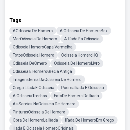
Tags
AOdisseia De Homero
A Odisseia De HomeroBox
MarOdisseia De Homero
A Ilíada Ea Odisseia
Odisseia HomeroCapa Vermelha
FotosOdisseia Homero
Odisseia HomeroHQ
Odisseia DeOmero
Odisseia De HomeroLivro
Odisseia E HomeroGrecia Antiga
Imagenstema DaOdisseia De Homero
Grega LlíadaE Odisseia
PoemaIlíada E Odisseia
A OdisseiaTrechos
FotoDe Homero De Iliada
As Sereias NaOdisseia De Homero
PinturasOdisseia De Homero
Obra De HomeroLa Ilíada
Ilíada De HomeroEm Grego
Iliada E Odisseia HomeroOriginais