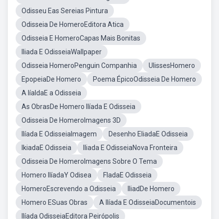
Odisseu Eas Sereias Pintura
Odisseia De HomeroEditora Atica
Odisseia E HomeroCapas Mais Bonitas
Iliada E OdisseiaWallpaper
Odisseia HomeroPenguin Companhia
UlissesHomero
EpopeiaDe Homero
Poema ÉpicoOdisseia De Homero
A IíaldaE a Odisseia
As ObrasDe Homero Ilíada E Odisseia
Odisseia De HomeroImagens 3D
Ilíada E OdisseiaImagem
Desenho EliadaE Odisseia
IkiadaE Odisseia
Iliada E OdisseiaNova Fronteira
Odisseia De HomeroImagens Sobre O Tema
Homero IlíadaY Odisea
FladaE Odisseia
HomeroEscrevendo a Odisseia
IliadDe Homero
Homero ESuas Obras
A Ilíada E OdisseiaDocumentois
Ilíada OdisseiaEditora Peirópolis