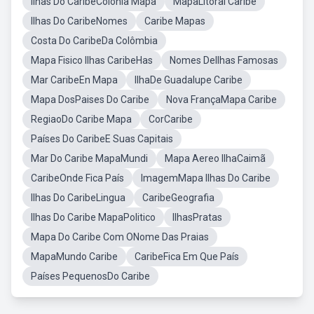
Ilhas Do CaribeColonia Mapa
MapaLitoral Caribe
Ilhas Do CaribeNomes
Caribe Mapas
Costa Do CaribeDa Colômbia
Mapa Fisico Ilhas CaribeHas
Nomes DeIlhas Famosas
Mar CaribeEn Mapa
IlhaDe Guadalupe Caribe
Mapa DosPaises Do Caribe
Nova FrançaMapa Caribe
RegiaoDo Caribe Mapa
CorCaribe
Países Do CaribeE Suas Capitais
Mar Do Caribe MapaMundi
Mapa Aereo IlhaCaimã
CaribeOnde Fica País
ImagemMapa Ilhas Do Caribe
Ilhas Do CaribeLingua
CaribeGeografia
Ilhas Do Caribe MapaPolitico
IlhasPratas
Mapa Do Caribe Com ONome Das Praias
MapaMundo Caribe
CaribeFica Em Que País
Países PequenosDo Caribe