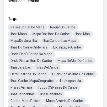
pessoas e destino ...
Tags
PaísesDo Caribe Mapa
RegiãoDo Caribe
Ilhas Mapa
Mapa DasIlhas Do Caribe
Ilhas Map
MapaDe Uma Ilha
IlhasCaribenhas Mapa
Ilhas Do CaribeOnde Fica
LocalizaçãoCaribe
Onde FicaO Caribe No Mapa
Onde Fica asIlhas Do Caribe
Mapa DoMar Do Caribe
IlhasCaraíbas
Islas DelCaribe
Lista DasIlhas Do Caribe
Quais São asIlhas Do Caribe
Ilhas Caribe. MapaGeografico
IlhaHispaniola
Praias Amapa
Todos OSPaíses Do Caribe
IlhasCarinenhas
IlhasCanabras
Caribe. MapaPaises
Mapa AmericaDo Caribe