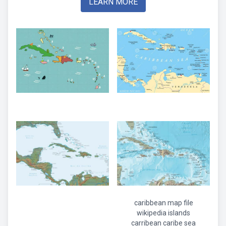
LEARN MORE
caribbean map file
wikipedia islands
carribean caribe sea