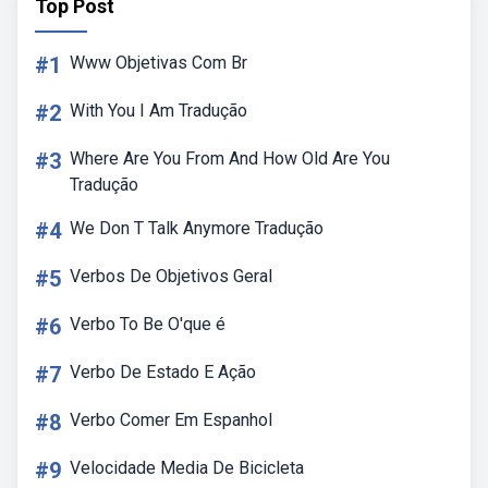
Top Post
#1
Www Objetivas Com Br
#2
With You I Am Tradução
#3
Where Are You From And How Old Are You
Tradução
#4
We Don T Talk Anymore Tradução
#5
Verbos De Objetivos Geral
#6
Verbo To Be O'que é
#7
Verbo De Estado E Ação
#8
Verbo Comer Em Espanhol
#9
Velocidade Media De Bicicleta