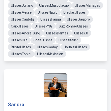
UlissesJuliano
UlissesMusculaçao
UlissesManaças
UlissesAesse
UlissesNagib
DiaulasUlisses
UlissesCaríbdis
UlissesFarina
UlissesSagioro
CaioUlisses
UlissesPNG
Juiz RomaoUlisses
UlissesAndré Jung
UlissesDantas
UlissesJr
UlissesCila
SofiaUlisses
UlissesKeller
BustoUlisses
UlissesGodoy
HouaissUlisses
UlissesTonini
UlissesKiskissian
Sandra