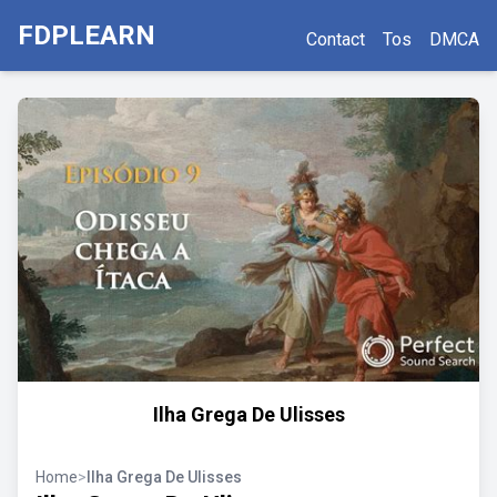
FDPLEARN
Contact
Tos
DMCA
Ilha Grega De Ulisses
Home
>
Ilha Grega De Ulisses