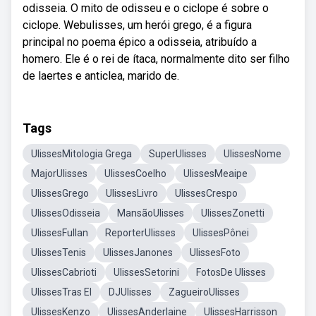
odisseia. O mito de odisseu e o ciclope é sobre o
ciclope. Webulisses, um herói grego, é a figura
principal no poema épico a odisseia, atribuído a
homero. Ele é o rei de ítaca, normalmente dito ser filho
de laertes e anticlea, marido de.
Tags
UlissesMitologia Grega
SuperUlisses
UlissesNome
MajorUlisses
UlissesCoelho
UlissesMeaipe
UlissesGrego
UlissesLivro
UlissesCrespo
UlissesOdisseia
MansãoUlisses
UlissesZonetti
UlissesFullan
ReporterUlisses
UlissesPônei
UlissesTenis
UlissesJanones
UlissesFoto
UlissesCabrioti
UlissesSetorini
FotosDe Ulisses
UlissesTras El
DJUlisses
ZagueiroUlisses
UlissesKenzo
UlissesAnderlaine
UlissesHarrisson