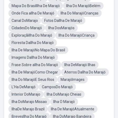
Mapa Do BrasilIlha De Marajó
Ilha Do MarajóBelém
Onde Fica aIlha De Marajó
Ilha Do MarajóCrianças
Canal DoMarajo
Fotos DaIlha De Marajó
CidadesDo Marajó
Ilha DosMarajós
ExploraçãiIlha Do Marajó
Ilha Do MarajóCriança
Floresta DaIlha Do Marajó
Ilha De MarajóNo Mapa Do Brasil
Imagens DaIlha Do Marajó
Frase Sobre aIlha Do Marajó
Ilha DeMarajó Ilhas
Ilha De MarajóComo Chegar
Aterros DaIlha Do Marajó
Ilha Do MarajóE Seus Rios
MarajóImages
L'Ha DeMarajó
CamposDo Marajó
Interior DoMarajo
Ilha DoMarajo Cheias
Ilha DoMarajo Missao
Ilha O Marajó
IlhaDe Marajo Brazil
Ilha De MarajóAtualmente
BrevesIlha Do Marajó
Ilha DoMarajo Bandeira