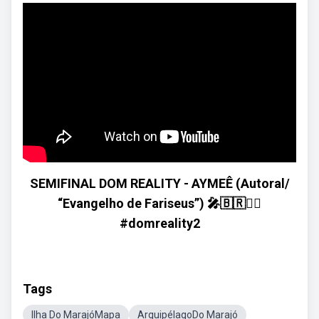
SEMIFINAL DOM REALITY - AYMEÊ (Autoral/
“Evangelho de Fariseus”) 🎤🇧🇷❤️‍🔥
#domreality2
Tags
Ilha Do MarajóMapa
ArquipélagoDo Marajó