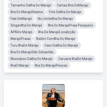
Tamanho DaIlha Do Marajó
Cartaz Ilha DoMarajo
Ilha Do MarajóRelatos
Fots DaIlha Do Marajo
Fale DeMarajó
No LimiteIlha Do Marajo
SloganIlha Do Marajó
Ilha Do MarajóPraia Pesqueiro
APADo Marajó
Ilha De MarajóLocalizção
MarajóPraias
Belém ComIlha Do Marajó
Turu IlhaDe Marajo
Caso DaIlha Do Marajó
Ilha Do MarajóSão Sebastião
Municípios DaIlha Do Marajó
Caruana IlhaDe Marajó
IlhaD Marajo
Ilha Do MarajóPesoas