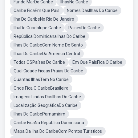
Fundo MarDo Caribe
IlhasNo Caribe
Caribe FicaEm Que País
Nomes DasIlhas Do Caribe
Ilha Do CaribeNo Rio De Janeiro
IlhaDe Guadalupe Caribe
PaisesDo Caribe
República DominicanaIlhas Do Caribe
Ilhas Do CaribeCom Nome De Santo
Ilhas Do CaribeDa America Central
Todos OSPaíses Do Caribe
Em Que PaisFica O Caribe
Qual Cidade Ficaas Praias Do Caribe
Quantas IlhasTem No Caribe
Onde Fica O CaribeBrasileiro
Imagens Lindas DasIlhas Do Caribe
Localização GeográficaDo Caribe
Ilhas Do CaribeParnamirim
Caribe FicaNa Republica Dominicana
Mapa Da Ilha Do CaribeCom Pontos Turisticos