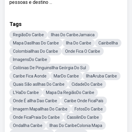
pessoas e destino ...
Tags
RegiãoDo Caribe
Ilhas Do CaribeJamaica
Mapa DasIlhas Do Caribe
Ilha Do Caribe
CairibeIlha
ColombiaIlhas Do Caribe
Onde Fica O Caribe
ImagensDo Caribe
Colônias De PinguinsIlha Geórgia Do Sul
Caribe Fica Aonde
MarDo Caribe
IlhaAruba Caribe
Quais São asIlhas Do Caribe
CidadeDo Caribe
L'HaDo Caribe
Mapa Da RegiãoDo Caribe
Onde É aIlha Dao Caribe
Caribe Onde FicaPaís
Imagem MapaIlhas Do Caribe
FotosDo Caribe
Onde FicaPraia Do Caribe
CassilinDo Caribe
OndaIlha Caribe
Ilhas Do CaribeColonia Mapa