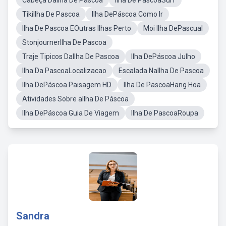
Cabeça DaIlha De Páscoa
Ilha De PascoaSurf
TikiIlha De Pascoa
Ilha DePáscoa Como Ir
Ilha De Pascoa EOutras Ilhas Perto
Moi Ilha DePascual
StonjournerIlha De Pascoa
Traje Tipicos DaIlha De Pascoa
Ilha DePáscoa Julho
Ilha Da PascoaLocalizacao
Escalada NaIlha De Pascoa
Ilha DePáscoa Paisagem HD
Ilha De PascoaHang Hoa
Atividades Sobre aIlha De Páscoa
Ilha DePáscoa Guia De Viagem
Ilha De PascoaRoupa
Sandra