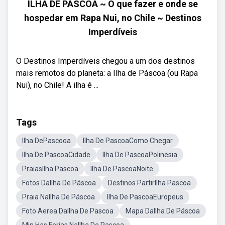
ILHA DE PÁSCOA ~ O que fazer e onde se
hospedar em Rapa Nui, no Chile ~ Destinos
Imperdíveis
O Destinos Imperdíveis chegou a um dos destinos
mais remotos do planeta: a Ilha de Páscoa (ou Rapa
Nui), no Chile! A ilha é ...
Tags
Ilha DePascooa
Ilha De PascoaComo Chegar
Ilha De PascoaCidade
Ilha De PascoaPolinesia
PraiasIlha Pascoa
Ilha De PascoaNoite
Fotos DaIlha De Páscoa
Destinos PartirIlha Pascoa
Praia NaIlha De Páscoa
Ilha De PascoaEuropeus
Foto Aerea DaIlha De Pascoa
Mapa DaIlha De Páscoa