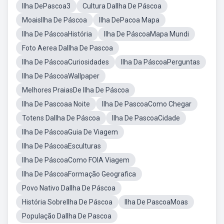
Ilha DePascoa3
Cultura DaIlha De Páscoa
MoaisIlha De Páscoa
Ilha DePacoa Mapa
Ilha De PáscoaHistória
Ilha De PáscoaMapa Mundi
Foto Aerea DaIlha De Pascoa
Ilha De PáscoaCuriosidades
Ilha Da PáscoaPerguntas
Ilha De PáscoaWallpaper
Melhores PraiasDe Ilha De Páscoa
Ilha De Pascoaa Noite
Ilha De PascoaComo Chegar
Totens DaIlha De Páscoa
Ilha De PascoaCidade
Ilha De PáscoaGuia De Viagem
Ilha De PáscoaEsculturas
Ilha De PáscoaComo FOIA Viagem
Ilha De PáscoaFormação Geografica
Povo Nativo DaIlha De Páscoa
História SobreIlha De Páscoa
Ilha De PascoaMoas
População DaIlha De Pascoa