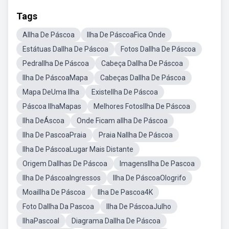
Tags
AIlha De Páscoa
Ilha De PáscoaFica Onde
Estátuas DaIlha De Páscoa
Fotos DaIlha De Páscoa
PedraIlha De Páscoa
Cabeça DaIlha De Páscoa
Ilha De PáscoaMapa
Cabeças DaIlha De Páscoa
Mapa DeUma Ilha
ExisteIlha De Páscoa
Páscoa IlhaMapas
Melhores FotosIlha De Páscoa
Ilha DeÁscoa
Onde Ficam aIlha De Páscoa
Ilha De PascoaPraia
Praia NaIlha De Páscoa
Ilha De PáscoaLugar Mais Distante
Origem DaIlhas De Páscoa
ImagensIlha De Pascoa
Ilha De PáscoaIngressos
Ilha De PáscoaOlogrifo
MoaiIlha De Páscoa
Ilha De Pascoa4K
Foto DaIlha Da Pascoa
Ilha De PáscoaJulho
IlhaPascoal
Diagrama DaIlha De Páscoa