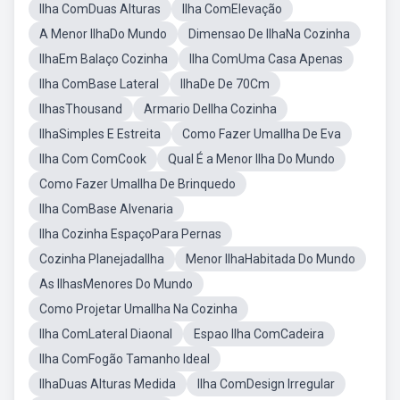
Ilha ComDuas Alturas
Ilha ComElevação
A Menor IlhaDo Mundo
Dimensao De IlhaNa Cozinha
IlhaEm Balaço Cozinha
Ilha ComUma Casa Apenas
Ilha ComBase Lateral
IlhaDe De 70Cm
IlhasThousand
Armario DeIlha Cozinha
IlhaSimples E Estreita
Como Fazer UmaIlha De Eva
Ilha Com ComCook
Qual É a Menor Ilha Do Mundo
Como Fazer UmaIlha De Brinquedo
Ilha ComBase Alvenaria
Ilha Cozinha EspaçoPara Pernas
Cozinha PlanejadaIlha
Menor IlhaHabitada Do Mundo
As IlhasMenores Do Mundo
Como Projetar UmaIlha Na Cozinha
Ilha ComLateral Diaonal
Espao Ilha ComCadeira
Ilha ComFogão Tamanho Ideal
IlhaDuas Alturas Medida
Ilha ComDesign Irregular