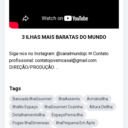
3 ILHAS MAIS BARATAS DO MUNDO
Siga-nos no Instagram: @canalmundojc ✉ Contato
profissional: contatojovemcasal@gmail.com
DIREÇÃO/PRODUÇÃO: ...
Tags
Bancada IlhaGourmet
IlhaAssento
ArmárioIlha
IlhaNo Espaço
IlhaGourmet Cozinha
Altura DeIlha
DetalhamentoIlha
EspaçoPerna Ilha
Fogao IlhaDimensao
IlhaPequena Em Apto