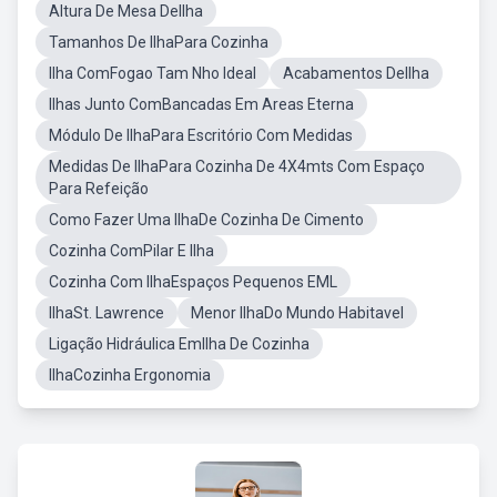
Altura De Mesa DeIlha
Tamanhos De IlhaPara Cozinha
Ilha ComFogao Tam Nho Ideal
Acabamentos DeIlha
Ilhas Junto ComBancadas Em Areas Eterna
Módulo De IlhaPara Escritório Com Medidas
Medidas De IlhaPara Cozinha De 4X4mts Com Espaço
Para Refeição
Como Fazer Uma IlhaDe Cozinha De Cimento
Cozinha ComPilar E Ilha
Cozinha Com IlhaEspaços Pequenos EML
IlhaSt. Lawrence
Menor IlhaDo Mundo Habitavel
Ligação Hidráulica EmIlha De Cozinha
IlhaCozinha Ergonomia