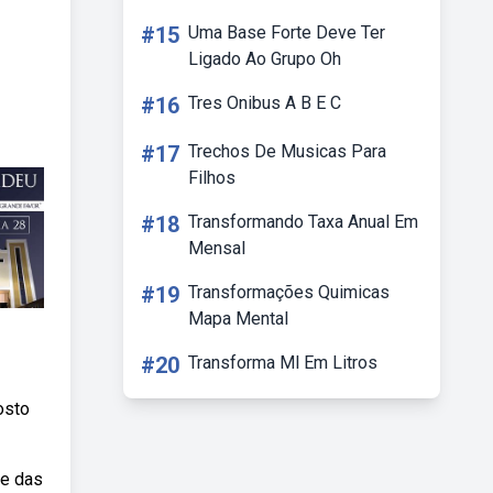
#15
Uma Base Forte Deve Ter
Ligado Ao Grupo Oh
#16
Tres Onibus A B E C
#17
Trechos De Musicas Para
Filhos
#18
Transformando Taxa Anual Em
Mensal
#19
Transformações Quimicas
Mapa Mental
#20
Transforma Ml Em Litros
osto
 e das