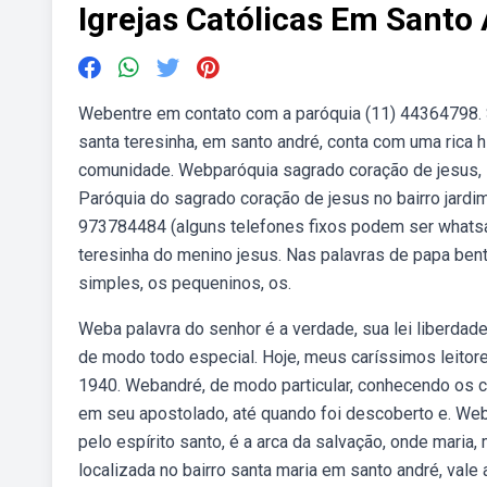
Igrejas Católicas Em Santo
Webentre em contato com a paróquia (11) 44364798. 
santa teresinha, em santo andré, conta com uma rica h
comunidade. Webparóquia sagrado coração de jesus, sant
Paróquia do sagrado coração de jesus no bairro jard
973784484 (alguns telefones fixos podem ser whatsa
teresinha do menino jesus. Nas palavras de papa bent
simples, os pequeninos, os.
Weba palavra do senhor é a verdade, sua lei liberdad
de modo todo especial. Hoje, meus caríssimos leitor
1940. Webandré, de modo particular, conhecendo os c
em seu apostolado, até quando foi descoberto e. Webl
pelo espírito santo, é a arca da salvação, onde mari
localizada no bairro santa maria em santo andré, vale