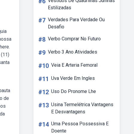
#6
Vestidos De Quadrilhas Juninas
Estilizadas
#7
Verdades Para Verdade Ou
Desafio
uia
#8
Verbo Comprar No Futuro
 nossa
here.
#9
Verbo 3 Ano Atividades
 (11)
santa
#10
Veia E Arteria Femoral
#11
Uva Verde Em Ingles
pauta
#12
Uso Do Pronome Lhe
ro de
#13
Usina Termelétrica Vantagens
ios
E Desvantagens
ada
#14
Uma Pessoa Possessiva E
Doente