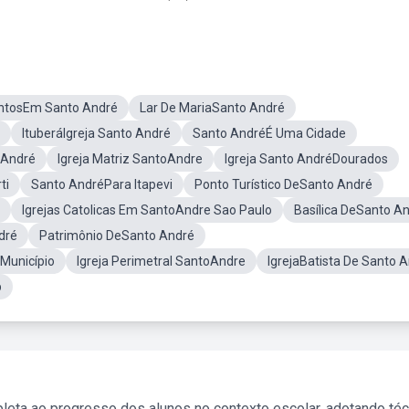
tosEm Santo André
Lar De MariaSanto André
ItuberáIgreja Santo André
Santo AndréÉ Uma Cidade
 André
Igreja Matriz SantoAndre
Igreja Santo AndréDourados
ti
Santo AndréPara Itapevi
Ponto Turístico DeSanto André
Igrejas Catolicas Em SantoAndre Sao Paulo
Basílica DeSanto A
dré
Patrimônio DeSanto André
Município
Igreja Perimetral SantoAndre
IgrejaBatista De Santo 
p
leta ao progresso dos alunos no contexto escolar, adotando té