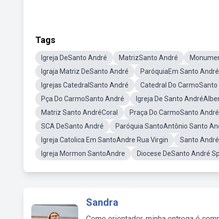
Tags
Igreja DeSanto André
MatrizSanto André
Monumen
Igraja Matriz DeSanto André
ParóquiaEm Santo André
Igrejas CatedralSanto André
Catedral Do CarmoSanto
Pça Do CarmoSanto André
Igreja De Santo AndréAlber
Matriz Santo AndréCoral
Praça Do CarmoSanto André
SCA DeSanto André
Paróquia SantoAntônio Santo An
Igreja Catolica Em SantoAndre Rua Virgin
Santo André
Igreja Mormon SantoAndre
Diocese DeSanto André S
Sandra
Como orientador, minha entrega é comp