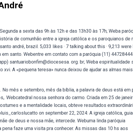
 André
Segunda a sexta das 9h às 12h e das 13h30 às 17h; Weba paróq
istória de comunhão entre a igreja católica e os paroquianos de
o andré, brazil. 5,033 likes · 7 talking about this · 9,213 were 
im em santo. Webentre em contato com a paróquia (11) 44728444
pp) santuariobonfim@diocesesa. org. br; Weba espiritualidade 
o xvi. A «pequena teresa» nunca deixou de ajudar as almas mais
e. No mês e setembro, mês da bíblia, a palavra de deus está em 
es,. Webcatedral nossa senhora do carmo. Criada em 25 de janei
ostumes e a mentalidade locais, obteve resultados extraordinár
uis_carloslucatto on september 22, 2024: A igreja católica, gui
a, mãe de deus e nossa mãe, intercede. Webuma linda paróquia
 a pena faze uma visita pra conhecer. As missas das 10 hs aos