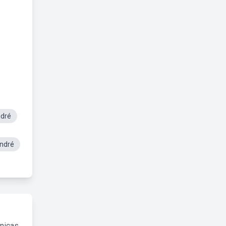
ndré
André
cnicas