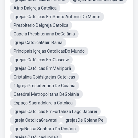
Atrio DaIgreja Católica
Igrejas Católicas EmSanto Antônio Do Monte
Presbitério DeIgreja Católica
Capela Presbiteriana DeGoiânia
Igreja CatolicaMairi Bahia
Principais Igrejas CatolicasDo Mundo
Igrejas Católicas EmGlascow
Igrejas Católicas EmMairiporã
Cristalina GoiásIgrejas Catolicas
1 IgrejaPresbiteriana De Goiânia
Catedral Metropolitana DeGoiânia
Espaço SagradoIgreja Católica
Igrejas Católicas EmFortaleza Lago Jacareí
Igreja CatolicaGravatai
IgrejasDe Goiana Pe
IgrejaNossa Senhora Do Rosário
Igrejas CatólicasLinda's