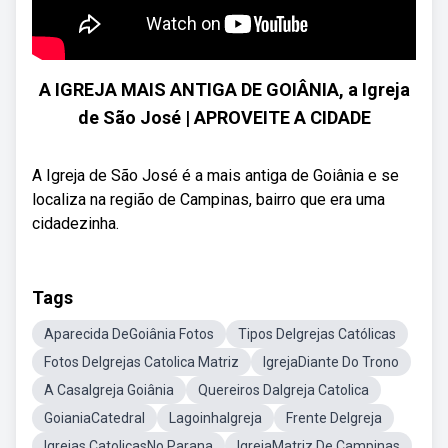
A IGREJA MAIS ANTIGA DE GOIÂNIA, a Igreja
de São José | APROVEITE A CIDADE
A Igreja de São José é a mais antiga de Goiânia e se
localiza na região de Campinas, bairro que era uma
cidadezinha.
Tags
Aparecida DeGoiânia Fotos
Tipos DeIgrejas Católicas
Fotos DeIgrejas Catolica Matriz
IgrejaDiante Do Trono
A CasaIgreja Goiânia
Quereiros DaIgreja Catolica
GoianiaCatedral
LagoinhaIgreja
Frente DeIgreja
Igrejas CatolicasNo Parana
IgrejaMatriz De Campinas