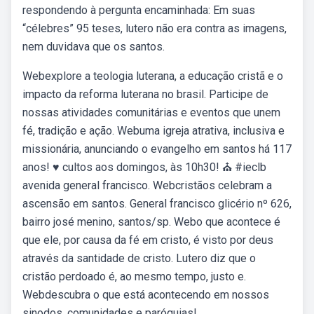
respondendo à pergunta encaminhada: Em suas
“célebres” 95 teses, lutero não era contra as imagens,
nem duvidava que os santos.
Webexplore a teologia luterana, a educação cristã e o
impacto da reforma luterana no brasil. Participe de
nossas atividades comunitárias e eventos que unem
fé, tradição e ação. Webuma igreja atrativa, inclusiva e
missionária, anunciando o evangelho em santos há 117
anos! ♥️ cultos aos domingos, às 10h30! ⛪️ #ieclb
avenida general francisco. Webcristãos celebram a
ascensão em santos. General francisco glicério nº 626,
bairro josé menino, santos/sp. Webo que acontece é
que ele, por causa da fé em cristo, é visto por deus
através da santidade de cristo. Lutero diz que o
cristão perdoado é, ao mesmo tempo, justo e.
Webdescubra o que está acontecendo em nossos
sinodos, comunidades e paróquias!