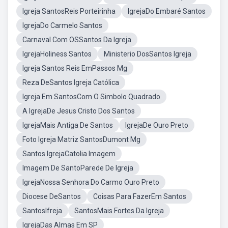
Igreja SantosReis Porteirinha
IgrejaDo Embaré Santos
IgrejaDo Carmelo Santos
Carnaval Com OSSantos Da Igreja
IgrejaHoliness Santos
Ministerio DosSantos Igreja
Igreja Santos Reis EmPassos Mg
Reza DeSantos Igreja Católica
Igreja Em SantosCom O Simbolo Quadrado
A IgrejaDe Jesus Cristo Dos Santos
IgrejaMais Antiga De Santos
IgrejaDe Ouro Preto
Foto Igreja Matriz SantosDumont Mg
Santos IgrejaCatolia Imagem
Imagem De SantoParede De Igreja
IgrejaNossa Senhora Do Carmo Ouro Preto
Diocese DeSantos
Coisas Para FazerEm Santos
SantosIfreja
SantosMais Fortes Da Igreja
IgrejaDas Almas Em SP