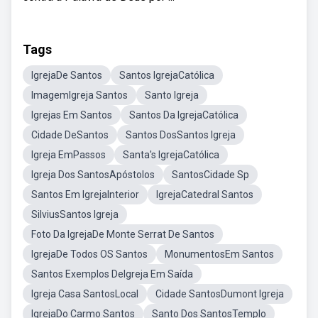
Tags
IgrejaDe Santos
Santos IgrejaCatólica
ImagemIgreja Santos
Santo Igreja
Igrejas Em Santos
Santos Da IgrejaCatólica
Cidade DeSantos
Santos DosSantos Igreja
Igreja EmPassos
Santa's IgrejaCatólica
Igreja Dos SantosApóstolos
SantosCidade Sp
Santos Em IgrejaInterior
IgrejaCatedral Santos
SilviusSantos Igreja
Foto Da IgrejaDe Monte Serrat De Santos
IgrejaDe Todos OS Santos
MonumentosEm Santos
Santos Exemplos DeIgreja Em Saída
Igreja Casa SantosLocal
Cidade SantosDumont Igreja
IgrejaDo Carmo Santos
Santo Dos SantosTemplo