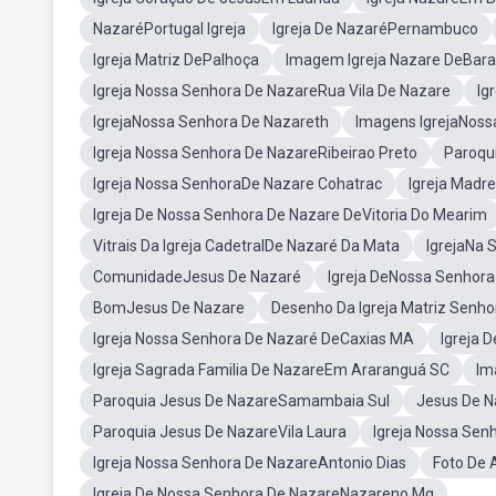
NazaréPortugal Igreja
Igreja De NazaréPernambuco
Igreja Matriz DePalhoça
Imagem Igreja Nazare DeBar
Igreja Nossa Senhora De NazareRua Vila De Nazare
Ig
IgrejaNossa Senhora De Nazareth
Imagens IgrejaNoss
Igreja Nossa Senhora De NazareRibeirao Preto
Paroqu
Igreja Nossa SenhoraDe Nazare Cohatrac
Igreja Madr
Igreja De Nossa Senhora De Nazare DeVitoria Do Mearim
Vitrais Da Igreja CadetralDe Nazaré Da Mata
IgrejaNa 
ComunidadeJesus De Nazaré
Igreja DeNossa Senhor
BomJesus De Nazare
Desenho Da Igreja Matriz Senh
Igreja Nossa Senhora De Nazaré DeCaxias MA
Igreja 
Igreja Sagrada Familia De NazareEm Araranguá SC
Im
Paroquia Jesus De NazareSamambaia Sul
Jesus De N
Paroquia Jesus De NazareVila Laura
Igreja Nossa Sen
Igreja Nossa Senhora De NazareAntonio Dias
Foto De 
Igreja De Nossa Senhora De NazareNazareno Mg