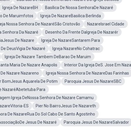
Igreja De NazareBH
Basílica De Nossa SenhoraDe Nazaré
ao De Maruimfotos
Igreja De NazareBasilica Berlinda
reja Nossa Senhora De NazaréSão Cristovão
NazareIsrael Cidade
a Senhora Da Nazaré
Desenho Da Frente DaIgreja De Nazarér
iaJesus De Nazare
Igreja De NazareSantarem Para
e De DeusVigia De Nazaré
Igreja NazareNo Cohatrac
Igreja De Nazare Tambem DeBarao De Maruim
Santa Maria De Nazare Anapolis
Interior Da Igreja DeS. Jose Em Naza
a De Nazare Nazareno
Igreja Nossa Senhora De NazareDas Farinhas
or BomJesus Aquarela De Potim
Paroquia Jesus De NazareSBC
De NazaréAbetetuba Para
agem Igreja DeNossa Senhora De Nazare Camamu
azareVitoria-ES
Pier No BairroJesus De Nazareth
hora De NazareRua Do Sol Cabo De Santo Agostinho
AssociaçãoDe Jesus De Nazaré
Paroquia Jesus De NazareSalvador