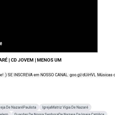
RÉ | CD JOVEM | MENOS UM
lhe! :) SE INSCREVA em NOSSO CANAL: goo.gl/dUiHVL Músicas do
reja De NazaréPaulista
IgrejaMatriz Vigia De Nazaré
Belem
Guardas De Nossa SenhoraDe Nazare Da Igreja Católica