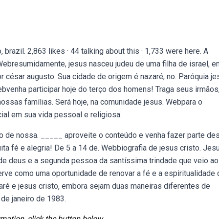
azil. 2,863 likes · 44 talking about this · 1,733 were here. A
Webresumidamente, jesus nasceu judeu de uma filha de israel, e
 césar augusto. Sua cidade de origem é nazaré, no. Paróquia je
ebvenha participar hoje do terço dos homens! Traga seus irmãos,
 nossas famílias. Será hoje, na comunidade jesus. Webpara o
ial em sua vida pessoal e religiosa.
olo de nossa. _____ aproveite o conteúdo e venha fazer parte de
 fé e alegria! De 5 a 14 de. Webbiografia de jesus cristo. Jes
ho de deus e a segunda pessoa da santíssima trindade que veio ao
rve como uma oportunidade de renovar a fé e a espiritualidade
zaré e jesus cristo, embora sejam duas maneiras diferentes de
de janeiro de 1983.
mation, click the button below.