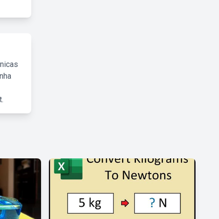
cnicas
inha
.