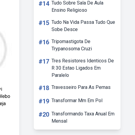
#14
Tudo Sobre Sala De Aula
Ensino Religioso
#15
Tudo Na Vida Passa Tudo Que
Sobe Desce
#16
Tripomastigota De
Trypanosoma Cruzi
#17
Tres Resistores Identicos De
R 30 Estao Ligados Em
Paralelo
#18
Travesseiro Para As Pernas
i
 Webo
#19
Transformar Mm Em Pol
eja
#20
Transformando Taxa Anual Em
Mensal