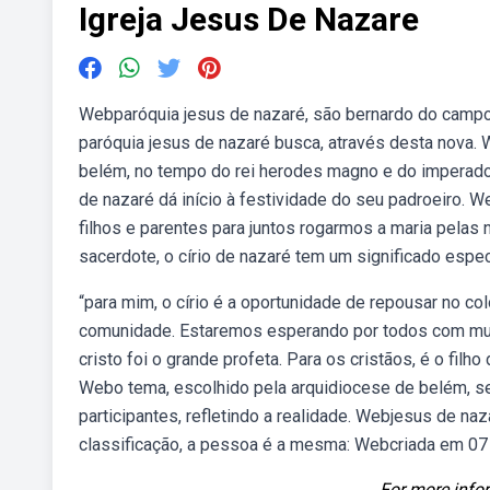
Igreja Jesus De Nazare
Webparóquia jesus de nazaré, são bernardo do campo, br
paróquia jesus de nazaré busca, através desta nova. 
belém, no tempo do rei herodes magno e do imperador
de nazaré dá início à festividade do seu padroeiro. W
filhos e parentes para juntos rogarmos a maria pelas
sacerdote, o círio de nazaré tem um significado espec
“para mim, o círio é a oportunidade de repousar no c
comunidade. Estaremos esperando por todos com muita
cristo foi o grande profeta. Para os cristãos, é o fil
Webo tema, escolhido pela arquidiocese de belém, se
participantes, refletindo a realidade. Webjesus de na
classificação, a pessoa é a mesma: Webcriada em 07 
For more infor