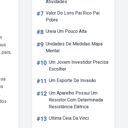
Atividades
#7
Valor Do Livro Pai Rico Pai
Pobre
#8
Ureia Um Pouco Alta
m
#9
Unidades De Medidas Mapa
sus
Mental
 pais,
#10
Um Jovem Investidor Precisa
Escolher
ssa
#11
Um Esporte De Invasão
us
#12
Um Aparelho Possui Um
.
Resistor Com Determinada
 dos
Resistência Elétrica
#13
Ultima Ceia Da Vinci