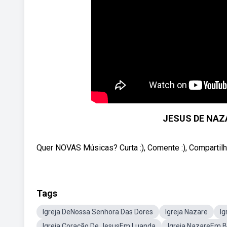
JESUS DE NAZA
Quer NOVAS Músicas? Curta :), Comente :), Comparti
Tags
Igreja DeNossa Senhora Das Dores
Igreja Nazare
Ig
Igreja Coração De JesusEm Luanda
Igreja NazareEm 