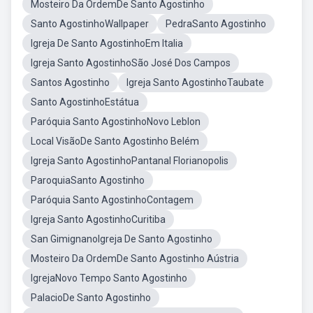
Mosteiro Da OrdemDe Santo Agostinho
Santo AgostinhoWallpaper
PedraSanto Agostinho
Igreja De Santo AgostinhoEm Italia
Igreja Santo AgostinhoSão José Dos Campos
Santos Agostinho
Igreja Santo AgostinhoTaubate
Santo AgostinhoEstátua
Paróquia Santo AgostinhoNovo Leblon
Local VisãoDe Santo Agostinho Belém
Igreja Santo AgostinhoPantanal Florianopolis
ParoquiaSanto Agostinho
Paróquia Santo AgostinhoContagem
Igreja Santo AgostinhoCuritiba
San GimignanoIgreja De Santo Agostinho
Mosteiro Da OrdemDe Santo Agostinho Aústria
IgrejaNovo Tempo Santo Agostinho
PalacioDe Santo Agostinho