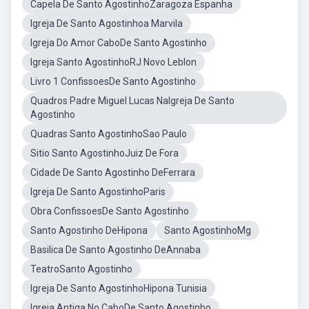
Capela De Santo AgostinhoZaragoza Espanha
Igreja De Santo Agostinhoa Marvila
Igreja Do Amor CaboDe Santo Agostinho
Igreja Santo AgostinhoRJ Novo Leblon
Livro 1 ConfissoesDe Santo Agostinho
Quadros Padre Miguel Lucas NaIgreja De Santo
Agostinho
Quadras Santo AgostinhoSao Paulo
Sitio Santo AgostinhoJuiz De Fora
Cidade De Santo Agostinho DeFerrara
Igreja De Santo AgostinhoParis
Obra ConfissoesDe Santo Agostinho
Santo Agostinho DeHipona
Santo AgostinhoMg
Basilica De Santo Agostinho DeAnnaba
TeatroSanto Agostinho
Igreja De Santo AgostinhoHipona Tunisia
Igreja Antiga No CaboDe Santo Agostinho