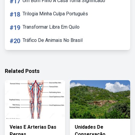
#17
Um Bom Filho A Casa Torna Significado
#18
Trilogia Minha Culpa Português
#19
Transformar Libra Em Quilo
#20
Tráfico De Animais No Brasil
Related Posts
Veias E Arterias Das
Unidades De
Pernas
Conservação