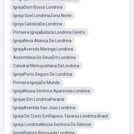
IgrejaDom Bosco Londrina
Igreja Goel LondrinaZona Norte
Igreja CatolicaDe Londrina
Primeira IgrejaBatista Londrina Centro
IgrejaNova Aliança De Londrina
IgrejaAvenida Maringa Londrina
Assembleia De DeusEm Londrina
Catedral Metropolitana DeLondrina
IgrejaPorto Seguro De Londrina
Primeira IgrejaDo Mundo
IgrejaNossa Senhora Aparecida Londrina
Igrejas Em LondrinaParaná
IgrejaAvenida Sao Joao Londrina
Igreja De Cristo EmRaposo Tavares Londrina Brasil
Igreja LondrinaNossa Senhora Do Silencio
IgrejaBatista Renovada Londrina