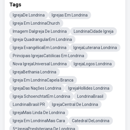
Tags
IgrejaDe Londrina
Igrejas Em Londrina
Igreja Em LondrinaChurch
Imagem DaIgreja De Londrina
LondrinaCidade Igreja
Igreja QuadrangularEm Londrina
Igreja EvangélicaEm Londrina
IgrejaLuterana Londrina
Principais IgrejasCatólicas Em Londrina
Nova IgrejaUniversal Londrina
IgrejaLogos Londrina
IgrejaBethania Londrina
Igreja Em LondrinaCapela Branca
IgrejaDas Nações Londrina
IgrejaHollides Londrina
Igreja SchoenchtatEm Londrina
LondrinaBrasil
LondrinaBrasil PR
IgrejaCentral De Londrina
IgrejaMais Linda De Londrina
Igreja Em LondrinaMais Cara
Catedral DeLondrina
5ª IgrejaPresbiteriana De Londrina