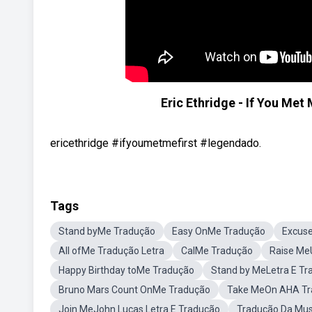
Eric Ethridge - If You M
ericethridge #ifyoumetmefirst #legendado.
Tags
Stand byMe Tradução
Easy OnMe Tradução
Excus
All ofMe Tradução Letra
CalMe Tradução
Raise Me
Happy Birthday toMe Tradução
Stand by MeLetra E Tr
Bruno Mars Count OnMe Tradução
Take MeOn AHA Tr
Join MeJohn Lucas Letra E Tradução
Tradução Da Musi