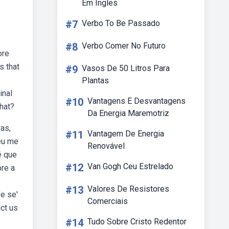
Em Ingles
#7
Verbo To Be Passado
#8
Verbo Comer No Futuro
ore
s that
#9
Vasos De 50 Litros Para
Plantas
inal
#10
Vantagens E Desvantagens
that?
Da Energia Maremotriz
as,
#11
Vantagem De Energia
eu me
Renovável
é que
#12
Van Gogh Ceu Estrelado
re a
#13
Valores De Resistores
e se'
Comerciais
ct us
#14
Tudo Sobre Cristo Redentor