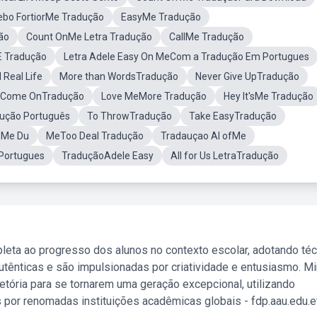
ebo FortiorMe Tradução
EasyMe Tradução
ão
Count OnMe Letra Tradução
CallMe Tradução
 E Tradução
Letra Adele Easy On MeCom a Tradução Em Portugues
Real Life
More than WordsTradução
Never Give UpTradução
Come OnTradução
Love MeMore Tradução
Hey It'sMe Tradução
dução Português
To ThrowTradução
Take EasyTradução
 Me Du
MeToo Deal Tradução
Tradauçao Al ofMe
Portugues
TraduçãoAdele Easy
All for Us LetraTradução
leta ao progresso dos alunos no contexto escolar, adotando té
tênticas e são impulsionadas por criatividade e entusiasmo. M
etória para se tornarem uma geração excepcional, utilizando
 por renomadas instituições acadêmicas globais - fdp.aau.edu.et