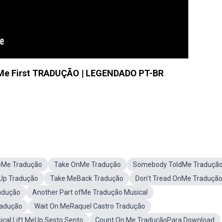
et Me First TRADUÇÃO | LEGENDADO PT-BR
eMe Tradução
Take OnMe Tradução
Somebody ToldMe Traduçã
Up Tradução
Take MeBack Tradução
Don't Tread OnMe Traduçã
adução
Another Part ofMe Tradução Musical
adução
Wait On MeRaquel Castro Tradução
cal Lift MeUp Sesto Sento
Count On Me TraduçãoPara Download