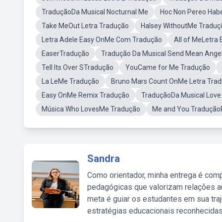
TraduçãoDa Musical Nocturnal Me
Hoc Non Pereo Hab
Take MeOut Letra Tradução
Halsey WithoutMe Traduç
Letra Adele Easy OnMe Com Tradução
All of MeLetra
EaserTradução
Tradução Da Musical Send Mean Angel 
Tell Its Over STradução
YouCame for Me Tradução
La LeMe Tradução
Bruno Mars Count OnMe Letra Tra
Easy OnMe Remix Tradução
TraduçãoDa Musical Love
Música Who LovesMe Tradução
Me and You Tradução
Sandra
Como orientador, minha entrega é comp
pedagógicas que valorizam relações au
meta é guiar os estudantes em sua traj
estratégias educacionais reconhecidas