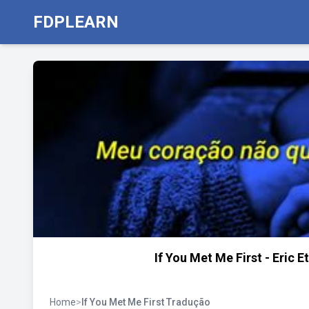
FDPLEARN
If You Met Me First - Eric
Home
>
If You Met Me First Tradução