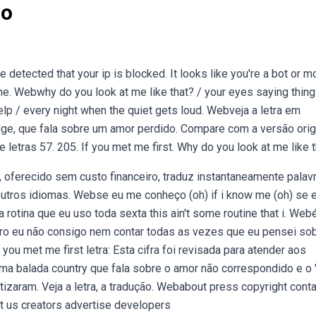
ão
 detected that your ip is blocked. It looks like you're a bot or m
e. Webwhy do you look at me like that? / your eyes saying thing
 help / every night when the quiet gets loud. Webveja a letra em
idge, que fala sobre um amor perdido. Compare com a versão orig
letras 57. 205. If you met me first. Why do you look at me like 
, oferecido sem custo financeiro, traduz instantaneamente palavr
utros idiomas. Webse eu me conheço (oh) if i know me (oh) se 
a rotina que eu uso toda sexta this ain't some routine that i. Web
ro eu não consigo nem contar todas as vezes que eu pensei sob
you met me first letra: Esta cifra foi revisada para atender aos
uma balada country que fala sobre o amor não correspondido e o '
aram. Veja a letra, a tradução. Webabout press copyright conta
t us creators advertise developers