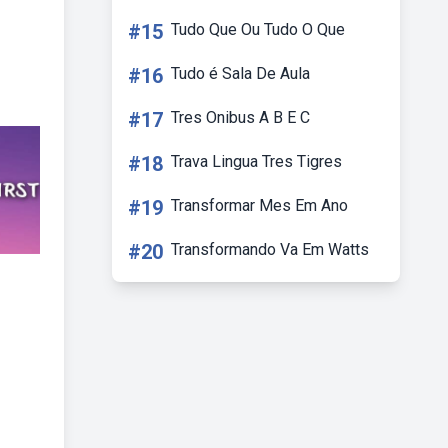
#15
Tudo Que Ou Tudo O Que
#16
Tudo é Sala De Aula
#17
Tres Onibus A B E C
#18
Trava Lingua Tres Tigres
#19
Transformar Mes Em Ano
#20
Transformando Va Em Watts