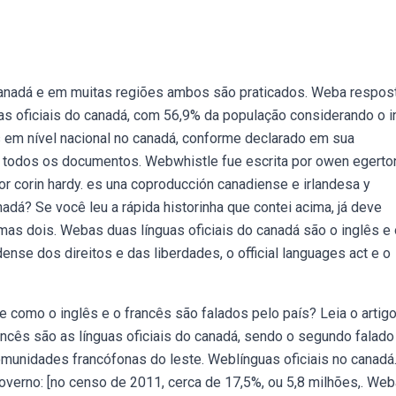
 canadá e em muitas regiões ambos são praticados. Weba respos
uas oficiais do canadá, com 56,9% da população considerando o i
is em nível nacional no canadá, conforme declarado em sua
ra todos os documentos. Webwhistle fue escrita por owen egerto
 por corin hardy. es una coproducción canadiense e irlandesa y
nadá? Se você leu a rápida historinha que contei acima, já deve
 mas dois. Webas duas línguas oficiais do canadá são o inglês e 
dense dos direitos e das liberdades, o official languages act e o
 como o inglês e o francês são falados pelo país? Leia o artigo
ncês são as línguas oficiais do canadá, sendo o segundo falado
omunidades francófonas do leste. Weblínguas oficiais no canadá
governo: [no censo de 2011, cerca de 17,5%, ou 5,8 milhões,. Web