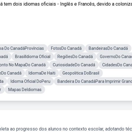
 tem dois idiomas oficiais - Inglês e Francês, devido a coloniz
a Do CanadáProvíncias
FotosDo Canadá
BandeirasDo Canadá
nadá
BrasilIdioma Oficial
RegiõesDo Canadá
GovernoDo Cana
onto No MapaDo Canadá
CuriosidadeDo Canadá
CidadesDo Can
deDo Canadá
IdiomaDe Haiti
Geopolitica DoBrasil
da
Idioma Oficial DoPeru
Bandeira Do CanadáPara Imprimir Gran
r
Mapas DeIdiomas
leta ao progresso dos alunos no contexto escolar, adotando té