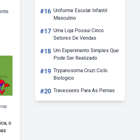
#16
Uniforme Escolar Infantil
ente.
Masculino
#17
Uma Loja Possui Cinco
Setores De Vendas
#18
Um Experimento Simples Que
Pode Ser Realizado
#19
Trypanosoma Cruzi Ciclo
Biologico
#20
Travesseiro Para As Pernas
dmap
ica, o
uas