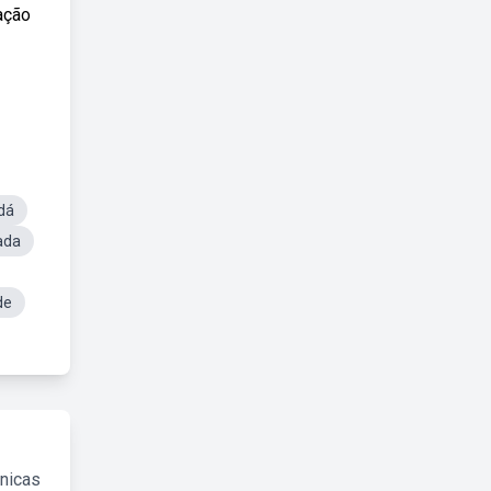
ação
dá
ada
de
cnicas