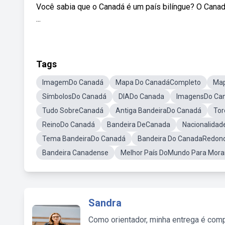
Você sabia que o Canadá é um país bilíngue? O Canadá
...
Tags
ImagemDo Canadá
Mapa Do CanadáCompleto
Map
SímbolosDo Canadá
DIADo Canada
ImagensDo Ca
Tudo SobreCanadá
Antiga BandeiraDo Canadá
Tor
ReinoDo Canadá
Bandeira DeCanada
Nacionalida
Tema BandeiraDo Canadá
Bandeira Do CanadaRedon
Bandeira Canadense
Melhor País DoMundo Para Mora
Sandra
Como orientador, minha entrega é comp