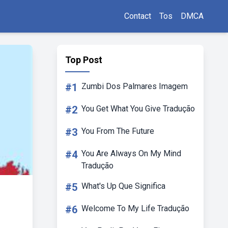
Contact
Tos
DMCA
Top Post
#1
Zumbi Dos Palmares Imagem
#2
You Get What You Give Tradução
#3
You From The Future
#4
You Are Always On My Mind
Tradução
#5
What's Up Que Significa
#6
Welcome To My Life Tradução