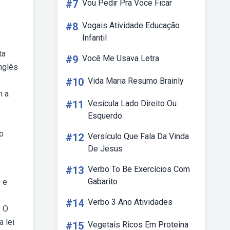
#7
Vou Pedir Pra Voce Ficar
#8
Vogais Atividade Educação
Infantil
ta
#9
Você Me Usava Letra
nglês
#10
Vida Maria Resumo Brainly
n a
#11
Vesícula Lado Direito Ou
Esquerdo
o
#12
Versículo Que Fala Da Vinda
De Jesus
#13
Verbo To Be Exercícios Com
Gabarito
 e
#14
Verbo 3 Ano Atividades
. O
a lei
#15
Vegetais Ricos Em Proteina