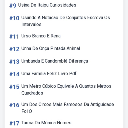
#9
Usina De Itaipu Curiosidades
#10
Usando A Notacao De Conjuntos Escreva Os
Intervalos
#11
Urso Branco E Rena
#12
Unha De Onça Pintada Animal
#13
Umbanda E Candomblé Diferença
#14
Uma Família Feliz Livro Pdf
#15
Um Metro Cúbico Equivale A Quantos Metros
Quadrados
#16
Um Dos Circos Mais Famosos Da Antiguidade
Foi O
#17
Turma Da Mônica Nomes