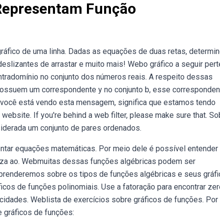
s Representam Função
 gráfico de uma linha. Dadas as equações de duas retas, determi
deslizantes de arrastar e muito mais! Webo gráfico a seguir per
ntradomínio no conjunto dos números reais. A respeito dessas
possuem um correspondente y no conjunto b, esse corresponde
você está vendo esta mensagem, significa que estamos tendo
ebsite. If you're behind a web filter, please make sure that. S
siderada um conjunto de pares ordenados.
ntar equações matemáticas. Por meio dele é possível entender
za ao. Webmuitas dessas funções algébricas podem ser
 aprenderemos sobre os tipos de funções algébricas e seus gráfi
icos de funções polinomiais. Use a fatoração para encontrar ze
icidades. Weblista de exercícios sobre gráficos de funções. Por
 gráficos de funções: