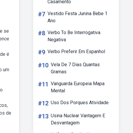
Casamento
#7
Vestido Festa Junina Bebe 1
Ano
ne se
#8
Verbo To Be Interrogativa
tence
Negativa
#9
Verbo Preferir Em Espanhol
nde é
#10
Vela De 7 Dias Quantas
ob um
Gramas
#11
Vanguarda Europeia Mapa
 o
Mental
#12
Uso Dos Porques Atividade
cos,
ros de
#13
Usina Nuclear Vantagem E
Desvantagem