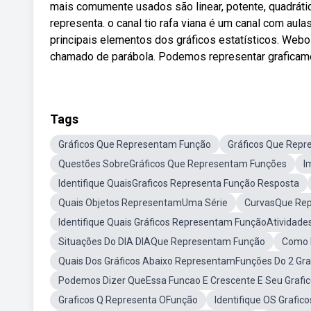
mais comumente usados são linear, potente, quadrático
representa. o canal tio rafa viana é um canal com aula
principais elementos dos gráficos estatísticos. Webo
chamado de parábola. Podemos representar graficam
Tags
Gráficos Que Representam Função
Gráficos Que Rep
Questões SobreGráficos Que Representam Funções
I
Identifique QuaisGraficos Representa Função Resposta
Quais Objetos RepresentamUma Série
CurvasQue Re
Identifique Quais Gráficos Representam FunçãoAtividade
Situações Do DIA DIAQue Representam Função
Como É
Quais Dos Gráficos Abaixo RepresentamFunções Do 2 Gr
Podemos Dizer QueEssa Funcao E Crescente E Seu Grafi
Graficos Q Representa OFunção
Identifique OS Grafi