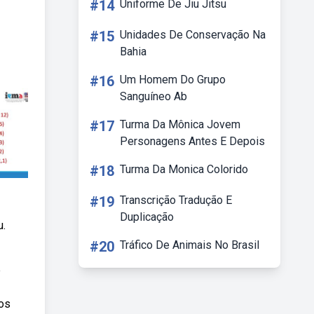
#14
Uniforme De Jiu Jitsu
#15
Unidades De Conservação Na
Bahia
#16
Um Homem Do Grupo
Sanguíneo Ab
#17
Turma Da Mônica Jovem
Personagens Antes E Depois
#18
Turma Da Monica Colorido
#19
Transcrição Tradução E
Duplicação
u.
#20
Tráfico De Animais No Brasil
e
cos