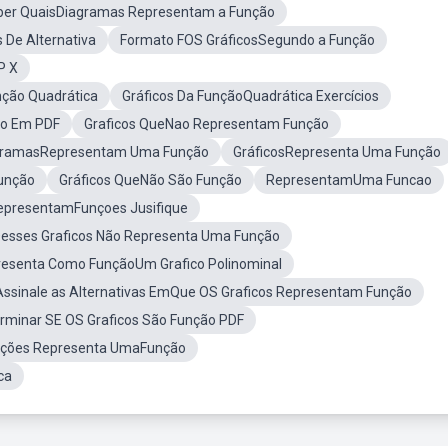
er QuaisDiagramas Representam a Função
 De Alternativa
Formato FOS GráficosSegundo a Função
P X
nção Quadrática
Gráficos Da FunçãoQuadrática Exercícios
co Em PDF
Graficos QueNao Representam Função
agramasRepresentam Uma Função
GráficosRepresenta Uma Função
Função
Gráficos QueNão São Função
RepresentamUma Funcao
RepresentamFunçoes Jusifique
esses Graficos Não Representa Uma Função
esenta Como FunçãoUm Grafico Polinominal
Assinale as Alternativas EmQue OS Graficos Representam Função
rminar SE OS Graficos São Função PDF
ações Representa UmaFunção
ca