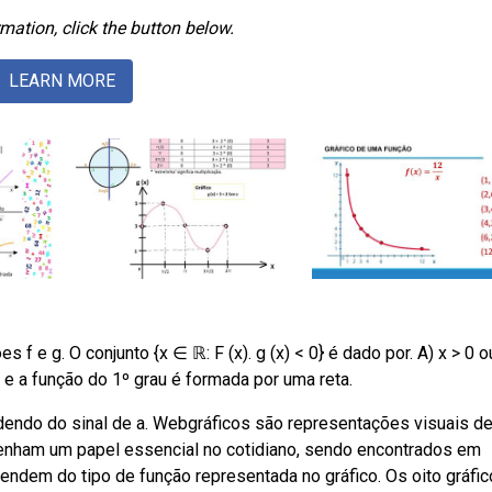
mation, click the button below.
LEARN MORE
f e g. O conjunto {x ∈ ℝ: F (x). g (x) < 0} é dado por. A) x > 0 o
e a função do 1º grau é formada por uma reta.
endo do sinal de a. Webgráficos são representações visuais d
penham um papel essencial no cotidiano, sendo encontrados em
pendem do tipo de função representada no gráfico. Os oito gráfi