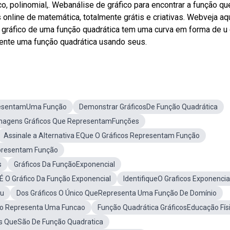
, polinomial,. Webanálise de gráfico para encontrar a função qu
s online de matemática, totalmente grátis e criativas. Webveja aq
 gráfico de uma função quadrática tem uma curva em forma de u 
ente uma função quadrática usando seus.
resentamUma Função
Demonstrar GráficosDe Função Quadrática
magens Gráficos Que RepresentamFunções
Assinale a Alternativa EQue O Gráficos Representam Função
presentam Função
s
Gráficos Da FunçãoExponencial
 O Gráfico Da Função Exponencial
IdentifiqueO Graficos Exponencia
au
Dos Gráficos O Único QueRepresenta Uma Função De Domínio
co Representa Uma Funcao
Função Quadrática GráficosEducação Fís
cos QueSão De Função Quadratica