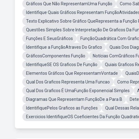
Gráficos Que Não RepresentamUma Função
Como Sab
Identifique Quais Gráficos Representam FunçãoAtividades
Texto Explicativo Sobre Gráfico QueRepresenta a Função 
Questões Simples Sobre Interpretação De Graficos Da Fu
Funções E SeusGráficos
FunçãoQuadrática Com Grafi
Identifique a FunçãoAtraves Do Grafico
Quais Dos Di
GráficosComponentes Função
Notícias ComGráficos 
IdentifiqueSE OS Graficos De Função
Quiais Graficos 
Elementos Gráficos Que RepresentamVontade
QuaisD
Qual Dos Graficos Representa Uma Funcao
Como Repr
Qual Dos Graficos É UmaFunção Exponencial Simples
Diagramas Que Representam FunçãoDe a Para B
Dete
IdentifiquePelos Graficos as Funções
Qual Dessas Rel
Exercicios IdentifiqueOS Coeficientes Da Função Quadrati