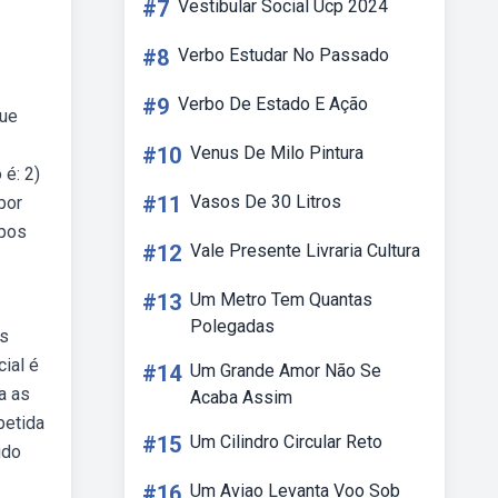
#7
Vestibular Social Ucp 2024
#8
Verbo Estudar No Passado
#9
Verbo De Estado E Ação
que
#10
Venus De Milo Pintura
 é: 2)
#11
Vasos De 30 Litros
por
ipos
#12
Vale Presente Livraria Cultura
#13
Um Metro Tem Quantas
Polegadas
os
ial é
#14
Um Grande Amor Não Se
a as
Acaba Assim
petida
#15
Um Cilindro Circular Reto
udo
#16
Um Aviao Levanta Voo Sob