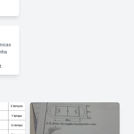
cnicas
inha
.