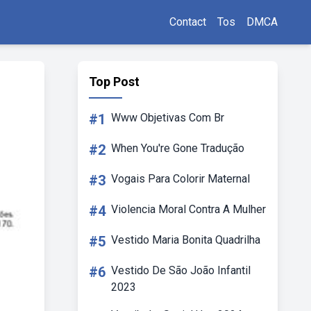
Contact
Tos
DMCA
Top Post
#1
Www Objetivas Com Br
#2
When You're Gone Tradução
#3
Vogais Para Colorir Maternal
#4
Violencia Moral Contra A Mulher
#5
Vestido Maria Bonita Quadrilha
#6
Vestido De São João Infantil
2023