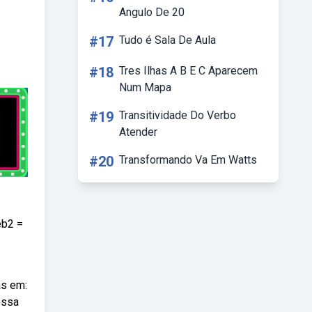
Angulo De 20
#17
Tudo é Sala De Aula
#18
Tres Ilhas A B E C Aparecem
Num Mapa
#19
Transitividade Do Verbo
Atender
#20
Transformando Va Em Watts
eb2 =
as em:
ossa