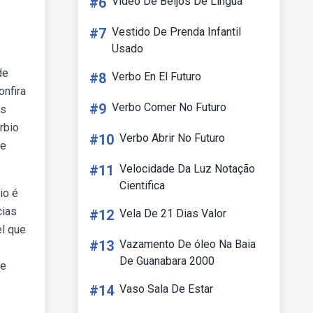
#6
Video De Beijos De Lingua
#7
Vestido De Prenda Infantil
Usado
de
#8
Verbo En El Futuro
nfira
#9
Verbo Comer No Futuro
as
rbio
#10
Verbo Abrir No Futuro
se
#11
Velocidade Da Luz Notação
Cientifica
io é
cias
#12
Vela De 21 Dias Valor
el que
#13
Vazamento De óleo Na Baia
De Guanabara 2000
te
#14
Vaso Sala De Estar