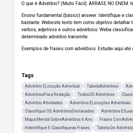
O que é Advérbio? (Muito Fácil). ARRASE NO ENEM: li
Ensino fundamental (básico) answer. Identifique e cl
bastante. Webeste texto tem como objetivo detalhar 
verbos, adjetivos e outros advérbios. Weba classific
determinado advérbio transmite.
Exemplos de frases com advérbios. Estudei aqui até
Tags
Advérbio ELocução Adverbial
TabelaAdvérbios
Adv
AdvérbiosPara Redação
TodosOS Advérbios
Class
Advérbio Atividades
Adverbios ELocuções Adverbiais
Classifique OS AdvérbiosDestacados
Advérbios ESuas 
Mapa Mental SobreAdvérbios 6 Ano
Frases ComAdvér
Indentifique E Classifiqueas Frases
Tabela De Advérbi