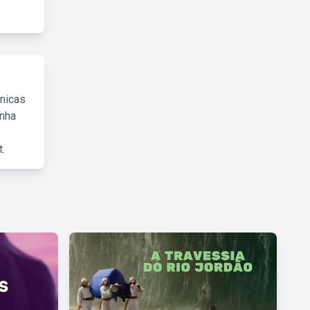
cnicas
inha
.