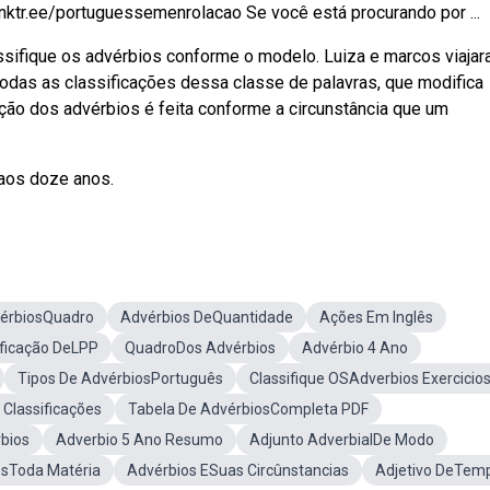
nktr.ee/portuguessemenrolacao Se você está procurando por ...
assifique os advérbios conforme o modelo. Luiza e marcos viaja
todas as classificações dessa classe de palavras, que modifica
ação dos advérbios é feita conforme a circunstância que um
 aos doze anos.
érbiosQuadro
Advérbios DeQuantidade
Ações Em Inglês
ificação DeLPP
QuadroDos Advérbios
Advérbio 4 Ano
Tipos De AdvérbiosPortuguês
Classifique OSAdverbios Exercicio
Classificações
Tabela De AdvérbiosCompleta PDF
bios
Adverbio 5 Ano Resumo
Adjunto AdverbialDe Modo
osToda Matéria
Advérbios ESuas Circûnstancias
Adjetivo DeTem