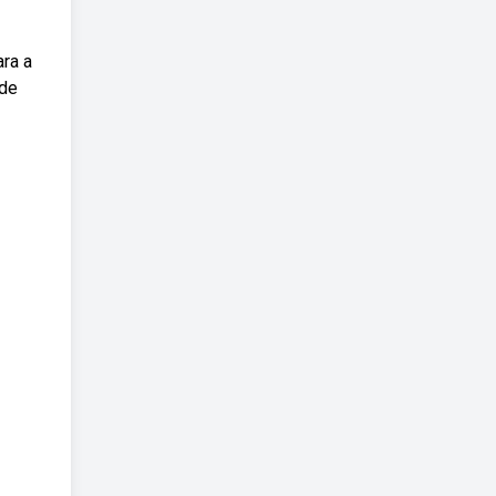
ara a
 de