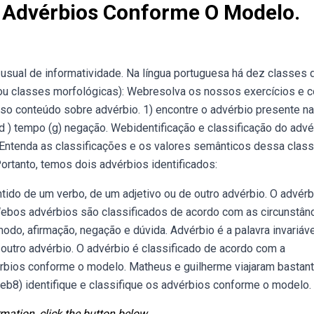
Os Advérbios Conforme O Modelo.
 usual de informatividade. Na língua portuguesa há dez classes 
u classes morfológicas): Webresolva os nossos exercícios e co
sso conteúdo sobre advérbio. 1) encontre o advérbio presente n
( d ) tempo (g) negação. Webidentificação e classificação do advé
. Entenda as classificações e os valores semânticos dessa clas
ortanto, temos dois advérbios identificados:
tido de um verbo, de um adjetivo ou de outro advérbio. O advérb
 Webos advérbios são classificados de acordo com as circunstân
odo, afirmação, negação e dúvida. Advérbio é a palavra invariáv
 outro advérbio. O advérbio é classificado de acordo com a
vérbios conforme o modelo. Matheus e guilherme viajaram bastan
eb8) identifique e classifique os advérbios conforme o modelo.
mation, click the button below.