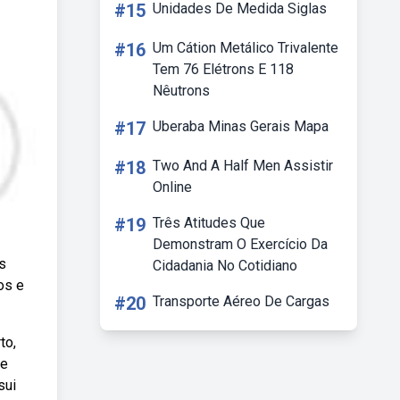
#15
Unidades De Medida Siglas
#16
Um Cátion Metálico Trivalente
Tem 76 Elétrons E 118
Nêutrons
#17
Uberaba Minas Gerais Mapa
#18
Two And A Half Men Assistir
Online
#19
Três Atitudes Que
Demonstram O Exercício Da
s
Cidadania No Cotidiano
os e
#20
Transporte Aéreo De Cargas
to,
 e
sui