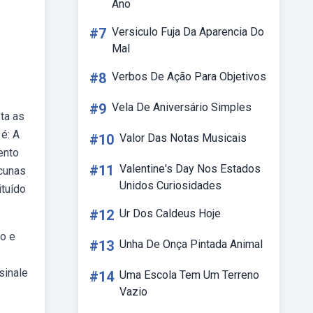
Ano
#7
Versiculo Fuja Da Aparencia Do
Mal
#8
Verbos De Ação Para Objetivos
#9
Vela De Aniversário Simples
ta as
é: A
#10
Valor Das Notas Musicais
ento
#11
Valentine's Day Nos Estados
cunas
Unidos Curiosidades
ituído
#12
Ur Dos Caldeus Hoje
ão e
#13
Unha De Onça Pintada Animal
sinale
#14
Uma Escola Tem Um Terreno
Vazio