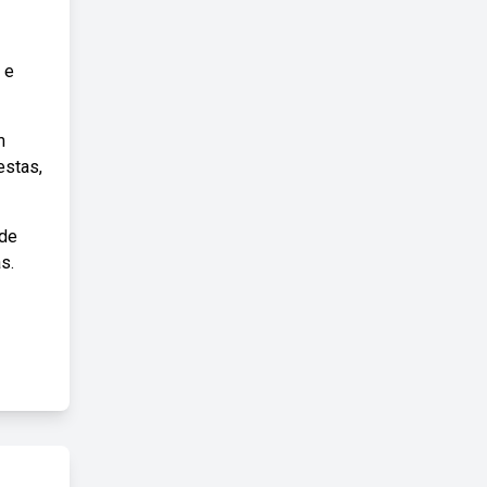
 e
m
estas,
 de
s.