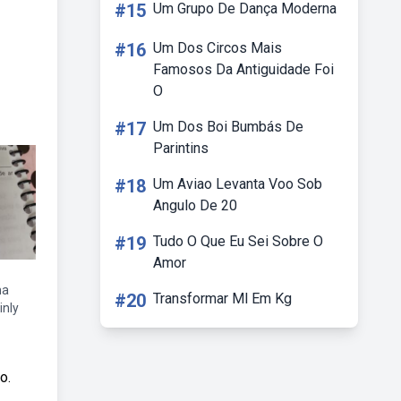
#15
Um Grupo De Dança Moderna
#16
Um Dos Circos Mais
Famosos Da Antiguidade Foi
O
#17
Um Dos Boi Bumbás De
Parintins
#18
Um Aviao Levanta Voo Sob
Angulo De 20
#19
Tudo O Que Eu Sei Sobre O
Amor
ma
#20
Transformar Ml Em Kg
inly
o.