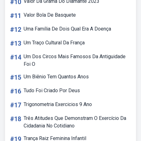
#10
Valor Da Grama Do Diamante 2023
#11
Valor Bola De Basquete
#12
Uma Família De Dois Qual Era A Doença
#13
Um Traço Cultural Da França
#14
Um Dos Circos Mais Famosos Da Antiguidade
Foi O
#15
Um Biênio Tem Quantos Anos
#16
Tudo Foi Criado Por Deus
#17
Trigonometria Exercicios 9 Ano
#18
Três Atitudes Que Demonstram O Exercício Da
Cidadania No Cotidiano
#19
Trança Raiz Feminina Infantil