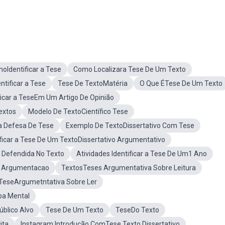
oIdentificar a Tese
Como Localizara Tese De Um Texto
ntificar a Tese
Tese De TextoMatéria
O Que ÉTese De Um Texto
icar a TeseEm Um Artigo De Opinião
extos
Modelo De TextoCientífico Tese
a Defesa De Tese
Exemplo De TextoDissertativo Com Tese
tificar a Tese De Um TextoDissertativo Argumentativo
 Defendida No Texto
Atividades Identificar a Tese De Um1 Ano
m Argumentacao
TextosTeses Argumentativa Sobre Leitura
TeseArgumetntativa Sobre Ler
pa Mental
úblico Alvo
Tese De Um Texto
TeseDo Texto
ita
Instagram Introdução ComTese Texto Dissertativo