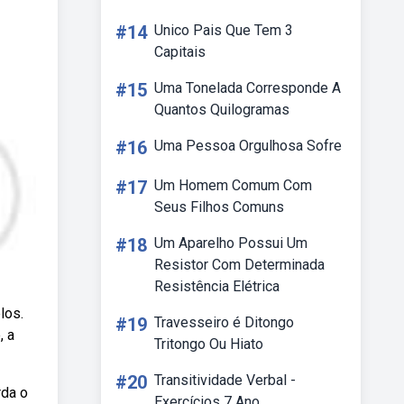
#14
Unico Pais Que Tem 3
Capitais
#15
Uma Tonelada Corresponde A
Quantos Quilogramas
#16
Uma Pessoa Orgulhosa Sofre
#17
Um Homem Comum Com
Seus Filhos Comuns
#18
Um Aparelho Possui Um
Resistor Com Determinada
Resistência Elétrica
los.
#19
Travesseiro é Ditongo
, a
Tritongo Ou Hiato
#20
Transitividade Verbal -
rda o
Exercícios 7 Ano