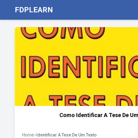
FDPLEARN
Como Identificar A Tese De Um
Home
>
Identificar A Tese De Um Texto