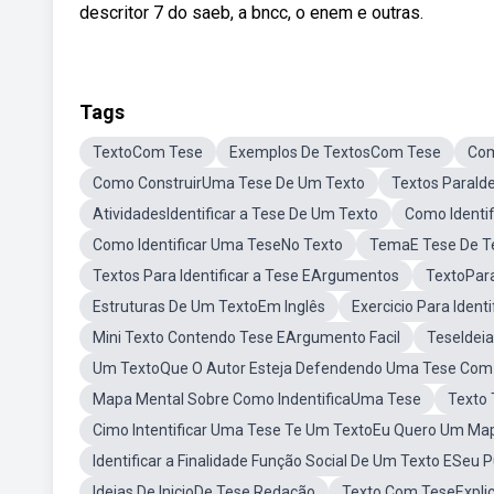
descritor 7 do saeb, a bncc, o enem e outras.
Tags
TextoCom Tese
Exemplos De TextosCom Tese
Com
Como ConstruirUma Tese De Um Texto
Textos ParaIde
AtividadesIdentificar a Tese De Um Texto
Como Identif
Como Identificar Uma TeseNo Texto
TemaE Tese De T
Textos Para Identificar a Tese EArgumentos
TextoPar
Estruturas De Um TextoEm Inglês
Exercicio Para Iden
Mini Texto Contendo Tese EArgumento Facil
TeseIdeia
Um TextoQue O Autor Esteja Defendendo Uma Tese Co
Mapa Mental Sobre Como IndentificaUma Tese
Texto 
Cimo Intentificar Uma Tese Te Um TextoEu Quero Um Ma
Identificar a Finalidade Função Social De Um Texto ESeu P
Ideias De InicioDe Tese Redação
Texto Com TeseExplic