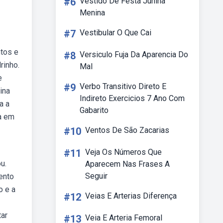
#6
Vestido De Festa Junina
Menina
#7
Vestibular O Que Cai
ntos e
#8
Versiculo Fuja Da Aparencia Do
rinho.
Mal
e
#9
Verbo Transitivo Direto E
ina
Indireto Exercicios 7 Ano Com
a a
Gabarito
ta em
#10
Ventos De São Zacarias
#11
Veja Os Números Que
u.
Aparecem Nas Frases A
Seguir
ento
o e a
#12
Veias E Arterias Diferença
tar
#13
Veia E Arteria Femoral