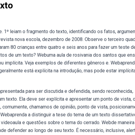
exto
e. 1º leiam o fragmento do texto, identificando os fatos, argume
 2 revista nova escola, dezembro de 2008. Observe o terceiro quad
am 80 crianças entre quatro e seis anos para fazer um teste d
ntos de um texto? Webuma aula de rosivania dos santos que ens
 ou implícita. Veja exemplos de diferentes gêneros e. Webaprend
ralmente está explícita na introdução, mas pode estar implíci
 apresentada para ser discutida e defendida, sendo reconhecida,.
m texto. Ela deve ser explícita e apresentar um ponto de vista, o
, comumente, chamamos de opinião, ponto de vista, posicionam
e. Webaprenda a distinguir a tese do tema de um texto dissertativ
s, videoaula e questões sobre o tema do cerrado. Webde maneira
nde defender ao longo de seu texto. É necessário, inclusive, aler