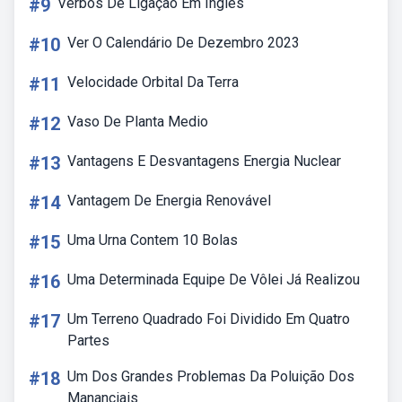
#9
Verbos De Ligação Em Ingles
#10
Ver O Calendário De Dezembro 2023
#11
Velocidade Orbital Da Terra
#12
Vaso De Planta Medio
#13
Vantagens E Desvantagens Energia Nuclear
#14
Vantagem De Energia Renovável
#15
Uma Urna Contem 10 Bolas
#16
Uma Determinada Equipe De Vôlei Já Realizou
#17
Um Terreno Quadrado Foi Dividido Em Quatro
Partes
#18
Um Dos Grandes Problemas Da Poluição Dos
Mananciais