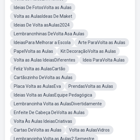
Ideias De FotosVolta as Aulas
Volta as AulasIdeas De Maket
Ideias De Volta asAulas2024
Lembrancnhinas DeVolta Asa Aulas
IdeiasPara Melhorar a Escola
Arte ParaVolta as Aulas
PapelVolta as Aulas
Kit DecoraçãoVolta as Aulas
Volta as Aulas IdeiasDiferentes
Ideis ParaVolta Aulas
Feliz Volta as AulasCartão
Cartãozinho DeVolta as Aulas
Placa Volta as AulasEva
PrendasVolta as Aulas
Ideias Volta as AulasEquipe Pedagógica
Lembrancinha Volta as AulasDivertidamente
Enfeite De Cabeça DeVolta as Aulas
Volta Às Aulas IdeiasCriativas
Cartao DeVolta as Aulas
Volta as AulasVidros
Lembrancinha Volta as Aulas2 Semestre