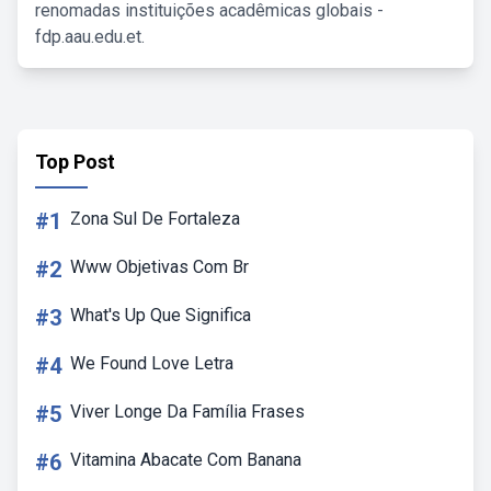
renomadas instituições acadêmicas globais -
fdp.aau.edu.et.
Top Post
#1
Zona Sul De Fortaleza
#2
Www Objetivas Com Br
#3
What's Up Que Significa
#4
We Found Love Letra
#5
Viver Longe Da Família Frases
#6
Vitamina Abacate Com Banana