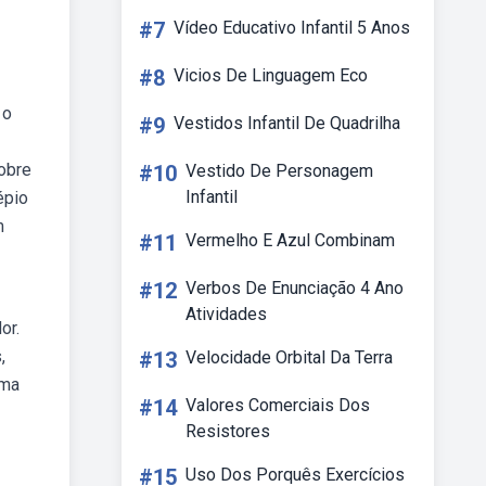
#7
Vídeo Educativo Infantil 5 Anos
#8
Vicios De Linguagem Eco
 o
#9
Vestidos Infantil De Quadrilha
sobre
#10
Vestido De Personagem
Infantil
épio
m
#11
Vermelho E Azul Combinam
#12
Verbos De Enunciação 4 Ano
Atividades
or.
,
#13
Velocidade Orbital Da Terra
uma
#14
Valores Comerciais Dos
Resistores
#15
Uso Dos Porquês Exercícios