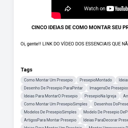
CINCO IDEIAS DE COMO MONTAR SEU PR
Oi, gente!! LINK DO VÍDEO DOS ESSENCIAIS QUE N
Tags
Como Montar Um Presepio
PresepioMontado
Idei
Desenho De Presepio ParaPintar
ImagensDe Presepio
Ideias Para MontarO Presepio
PresepioNa Igreja
An
Como Montar Um PresepioSimples
Desenhos DoPrese
Modelos De PresepioSimples
Modelo De Presepio DeP
ArtigosPara Montar Presepio
Ideias ParaDecorar Pres