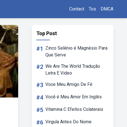
Contact
Tos
DMCA
Top Post
#1
Zinco Selênio é Magnésio Para
Que Serve
#2
We Are The World Tradução
Letra E Video
#3
Voce Meu Amigo De Fé
#4
Você é Meu Amor Em Inglês
#5
Vitamina C Efeitos Colaterais
#6
Virgula Antes Do Nome