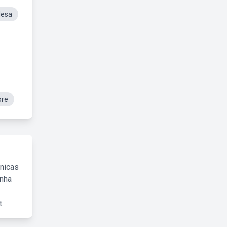
Mesa
ore
cnicas
inha
.