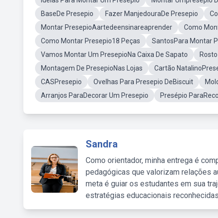
Ideias Para Montar Um Presépio
Montar Umpresepio 
BaseDe Presepio
Fazer ManjedouraDe Presepio
Co
Montar PresepioAartedeensinareaprender
Como Mont
Como Montar Presepio18 Peças
SantosPara Montar P
Vamos Montar Um PresepioNa Caixa De Sapato
Rosto
Montagem De PresepioNas Lojas
Cartão NatalinoPres
CASPresepio
Ovelhas Para Presepio DeBiscuit
Mol
Arranjos ParaDecorar Um Presepio
Presépio ParaReco
Sandra
Como orientador, minha entrega é comp
pedagógicas que valorizam relações au
meta é guiar os estudantes em sua traj
estratégias educacionais reconhecidas