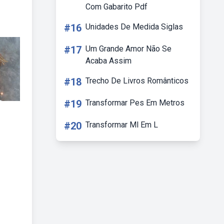
Com Gabarito Pdf
#16
Unidades De Medida Siglas
#17
Um Grande Amor Não Se
Acaba Assim
#18
Trecho De Livros Românticos
#19
Transformar Pes Em Metros
#20
Transformar Ml Em L