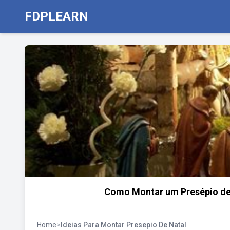
FDPLEARN
Como Montar um Presépio de N
Home
>
Ideias Para Montar Presepio De Natal