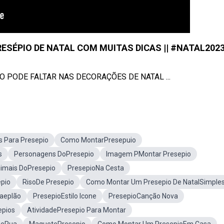
ESÉPIO DE NATAL COM MUITAS DICAS || #NATAL202
ÃO PODE FALTAR NAS DECORAÇÕES DE NATAL ...
as Para Presepio
Como MontarPresepuio
s
Personagens DoPresepio
Imagem PMontar Presepio
imais DoPresepio
PresepioNa Cesta
pio
RisoDe Presepio
Como Montar Um Presepio De NatalSimple
aeplão
PresepioEstilo Icone
PresepioCanção Nova
epios
AtividadePresepio Para Montar