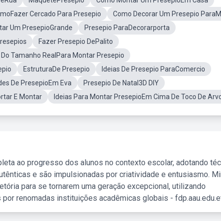
DeRua
MaquetePresepio
Como Montar Um PresepioEm Casa
moFazer Cercado Para Presepio
Como Decorar Um Presepio Para
ar Um PresepioGrande
Presepio ParaDecorarporta
resepios
Fazer Presepio DePalito
 Do Tamanho RealPara Montar Presepio
epio
EstruturaDe Presepio
Ideias De Presepio ParaComercio
des De PresepioEm Eva
Presepio De Natal3D DIY
rtar E Montar
Ideias Para Montar PresepioEm Cima De Toco De Arv
leta ao progresso dos alunos no contexto escolar, adotando té
tênticas e são impulsionadas por criatividade e entusiasmo. M
etória para se tornarem uma geração excepcional, utilizando
 por renomadas instituições acadêmicas globais - fdp.aau.edu.et