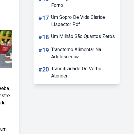
Forno
#17
Um Sopro De Vida Clarice
Lispector Pdf
#18
Um Milhão São Quantos Zeros
#19
Transtorno Alimentar Na
Adolescencia
#20
Transitividade Do Verbo
Atender
 Weba
nstre
 de
 um