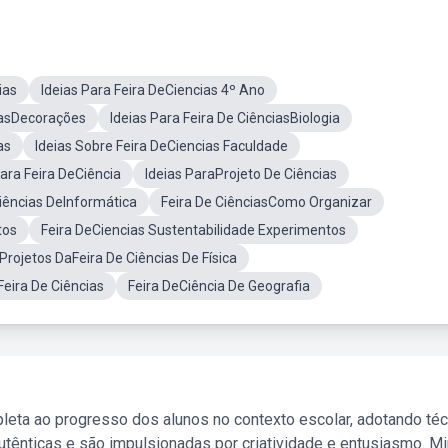
ias
Ideias Para Feira DeCiencias 4º Ano
iasDecorações
Ideias Para Feira De CiênciasBiologia
as
Ideias Sobre Feira DeCiencias Faculdade
ara Feira DeCiência
Ideias ParaProjeto De Ciências
Ciências DeInformática
Feira De CiênciasComo Organizar
tos
Feira DeCiencias Sustentabilidade Experimentos
 Projetos DaFeira De Ciências De Física
Feira De Ciências
Feira DeCiência De Geografia
leta ao progresso dos alunos no contexto escolar, adotando té
tênticas e são impulsionadas por criatividade e entusiasmo. M