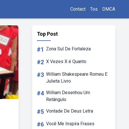
Contact
Tos
DMCA
Top Post
#1
Zona Sul De Fortaleza
#2
X Vezes X é Quanto
#3
William Shakespeare Romeu E
Julieta Livro
#4
William Desenhou Um
Retângulo
#5
Vontade De Deus Letra
#6
Você Me Inspira Frases