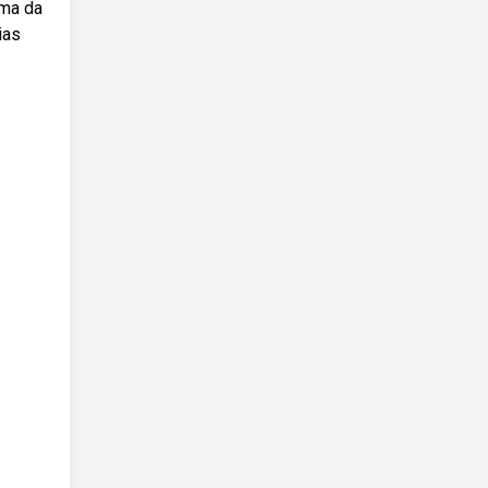
ema da
ias