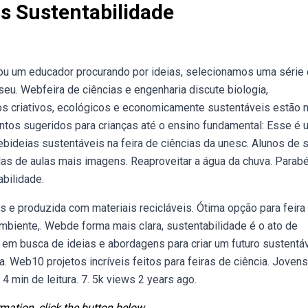
as Sustentabilidade
u um educador procurando por ideias, selecionamos uma série
eu. Webfeira de ciências e engenharia discute biologia,
s criativos, ecológicos e economicamente sustentáveis estão 
entos sugeridos para crianças até o ensino fundamental: Esse é 
bideias sustentáveis na feira de ciências da unesc. Alunos de 
s de aulas mais imagens. Reaproveitar a água da chuva. Parab
bilidade.
s e produzida com materiais recicláveis. Ótima opção para feira
ambiente,. Webde forma mais clara, sustentabilidade é o ato de
em busca de ideias e abordagens para criar um futuro sustentá
a. Web10 projetos incríveis feitos para feiras de ciência. Joven
4 min de leitura. 7. 5k views 2 years ago.
mation, click the button below.