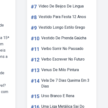
#7
Video De Beijos De Lingua
#8
Vestido Para Festa 12 Anos
 de
#9
Vestido Longo Estilo Grego
na 15ª
#10
Vestido De Prenda Gaúcha
um
#11
Verbo Sorrir No Passado
seis
éns a
#12
Verbo Escrever No Futuro
#13
Venus De Milo Pintura
 de
#14
Vela De 7 Dias Queima Em 3
vel?
Dias
s com
#15
Urso Branco E Rena
#16
Uma Liga Metálica Sai Do