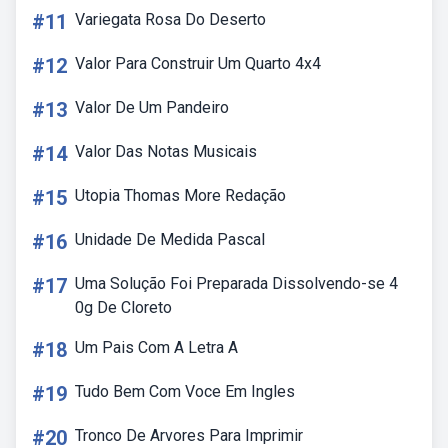
#11
Variegata Rosa Do Deserto
#12
Valor Para Construir Um Quarto 4x4
#13
Valor De Um Pandeiro
#14
Valor Das Notas Musicais
#15
Utopia Thomas More Redação
#16
Unidade De Medida Pascal
#17
Uma Solução Foi Preparada Dissolvendo-se 4
0g De Cloreto
#18
Um Pais Com A Letra A
#19
Tudo Bem Com Voce Em Ingles
#20
Tronco De Arvores Para Imprimir