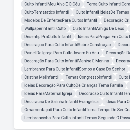
Culto InfantilMeu Alvo É O Céu
Tema Culto InfantilCor
CultoTematatico Infantil
Culto Infantil IdeiasDe Temas
Modelos De EnfeitesPara Cultos Infantil
Decoração Cria
WallpaperInfantil Culto
Culto InfantilAmigo De Deus
Desenhp PraCulto Infantil
Ideias ParaPregar Em Culto I
Decoraçao Para Culto InfantilSobre Construçao
Decora
Painel De Igreja Para CultoJovem Eu Vou
Decoração De
Decoração Para Culto InfantilMenino E Menina
Decoraç
Lembrança Para Culto InfantilSomos a Casa Do Senhor
Cristina MelInfantil
Temas CongressoInfantil
Culto 
Ideias Decoração Para CultoDe Crianças Tema Família
Idéias ParaMaternal Igreja
Decoracao Culto InfantilTe
Decoracao De Salinha Infantil Evangelica
Ideias Para C
Ornamentaçaõ Para Culto InfantilTema Tempo De Ser Cr
Lembrancinha Para Culto InfantilTemas Seguindo O Pass