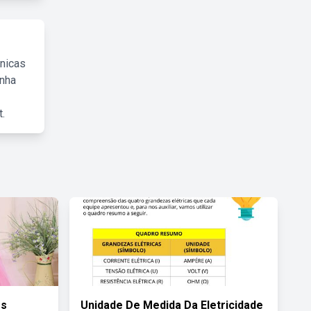
cnicas
inha
.
os
Unidade De Medida Da Eletricidade