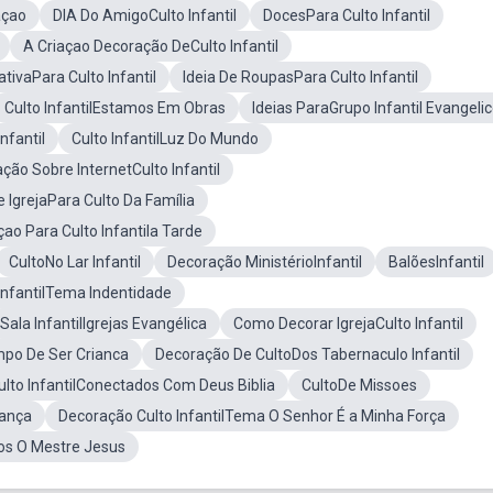
açao
DIA Do AmigoCulto Infantil
DocesPara Culto Infantil
A Criaçao Decoração DeCulto Infantil
tivaPara Culto Infantil
Ideia De RoupasPara Culto Infantil
Culto InfantilEstamos Em Obras
Ideias ParaGrupo Infantil Evangeli
nfantil
Culto InfantilLuz Do Mundo
ção Sobre InternetCulto Infantil
 IgrejaPara Culto Da Família
ao Para Culto Infantila Tarde
CultoNo Lar Infantil
Decoração MinistérioInfantil
BalõesInfantil
InfantilTema Indentidade
Sala InfantilIgrejas Evangélica
Como Decorar IgrejaCulto Infantil
mpo De Ser Crianca
Decoração De CultoDos Tabernaculo Infantil
ulto InfantilConectados Com Deus Biblia
CultoDe Missoes
iança
Decoração Culto InfantilTema O Senhor É a Minha Força
os O Mestre Jesus