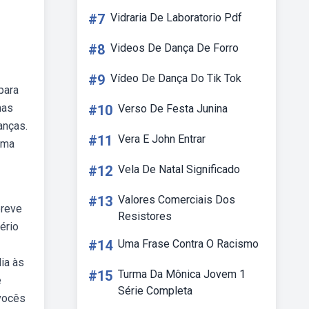
#7
Vidraria De Laboratorio Pdf
#8
Videos De Dança De Forro
#9
Vídeo De Dança Do Tik Tok
para
mas
#10
Verso De Festa Junina
anças.
#11
Vera E John Entrar
ema
#12
Vela De Natal Significado
#13
Valores Comerciais Dos
breve
Resistores
ério
#14
Uma Frase Contra O Racismo
ia às
#15
Turma Da Mônica Jovem 1
e
Série Completa
 vocês