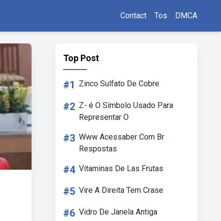
Contact
Tos
DMCA
Top Post
#1
Zinco Sulfato De Cobre
#2
Z- é O Símbolo Usado Para
Representar O
#3
Www Acessaber Com Br
Respostas
#4
Vitaminas De Las Frutas
#5
Vire A Direita Tem Crase
#6
Vidro De Janela Antiga