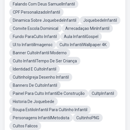
Falando Com Deus SamuelInfantil
CPF PersonalizadoInfantil
Dinamica Sobre JoquebedeInfantil
JoquebedeInfantil
Convite Escola Dominical
Arrecadaçao MinInfantil
Fundo ParaCulto Infantil
Aula InfantilGospel
Ul.to InfantilImagensc
Culto InfantilWallpaper 4K
Banner CultoInfantil Moderno
Culto InfantilTempo De Ser Criança
Identidad E CultoInfantil
CultinhoIgreja Desenho Infantil
Banners De CultoInfantil
Painel Para Culto InfantilDe Construção
CultpInfantil
Historia De Joquebede
Roupa EstiloInfantil Para Cultinho Infantil
Personagens InfantilMetodista
CultinhoPNG
Cultos Falicos