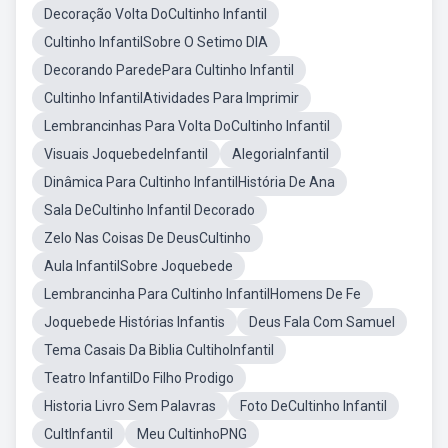
Decoração Volta DoCultinho Infantil
Cultinho InfantilSobre O Setimo DIA
Decorando ParedePara Cultinho Infantil
Cultinho InfantilAtividades Para Imprimir
Lembrancinhas Para Volta DoCultinho Infantil
Visuais JoquebedeInfantil
AlegoriaInfantil
Dinâmica Para Cultinho InfantilHistória De Ana
Sala DeCultinho Infantil Decorado
Zelo Nas Coisas De DeusCultinho
Aula InfantilSobre Joquebede
Lembrancinha Para Cultinho InfantilHomens De Fe
Joquebede Histórias Infantis
Deus Fala Com Samuel
Tema Casais Da Biblia CultihoInfantil
Teatro InfantilDo Filho Prodigo
Historia Livro Sem Palavras
Foto DeCultinho Infantil
CultInfantil
Meu CultinhoPNG