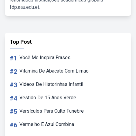
fdp.aau.edu.et.
Top Post
#1
Você Me Inspira Frases
#2
Vitamina De Abacate Com Limao
#3
Videos De Historinhas Infantil
#4
Vestido De 15 Anos Verde
#5
Versículos Para Culto Funebre
#6
Vermelho E Azul Combina