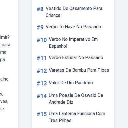
#8
Vestido De Casamento Para
Criança
#9
Verbo To Have No Passado
imir?
#10
Verbo No Imperativo Em
 para
Espanhol
uma
#11
Verbo Estudar No Passado
apa
#12
Varetas De Bambu Para Pipas
balho
#13
Valor De Um Pandeiro
s,
#14
Uma Poesia De Oswald De
ivas,
Andrade Diz
de
#15
Uma Lanterna Funciona Com
Tres Pilhas