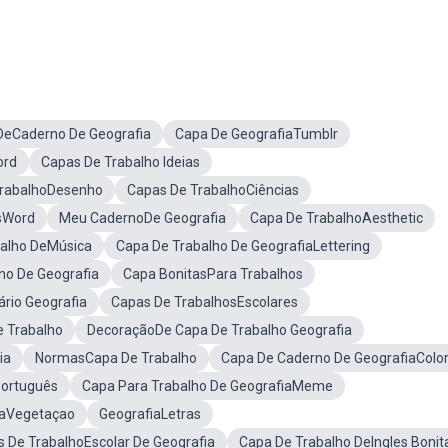
DeCaderno De Geografia
Capa De GeografiaTumblr
ord
Capas De Trabalho Ideias
TrabalhoDesenho
Capas De TrabalhoCiências
sWord
Meu CadernoDe Geografia
Capa De TrabalhoAesthetic
alho DeMúsica
Capa De Trabalho De GeografiaLettering
no De Geografia
Capa BonitasPara Trabalhos
ário Geografia
Capas De TrabalhosEscolares
 Trabalho
DecoraçãoDe Capa De Trabalho Geografia
ia
NormasCapa De Trabalho
Capa De Caderno De GeografiaColor
Português
Capa Para Trabalho De GeografiaMeme
iaVegetaçao
GeografiaLetras
 De TrabalhoEscolar De Geografia
Capa De Trabalho DeIngles Bonit