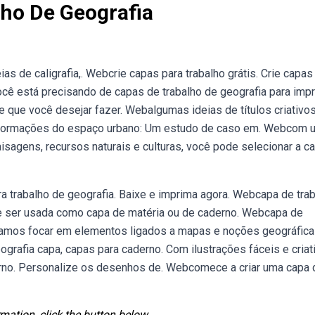
lho De Geografia
ias de caligrafia,. Webcrie capas para trabalho grátis. Crie capas
ocê está precisando de capas de trabalho de geografia para impr
ue você desejar fazer. Webalgumas ideias de títulos criativos
ansformações do espaço urbano: Um estudo de caso em. Webcom 
isagens, recursos naturais e culturas, você pode selecionar a c
trabalho de geografia. Baixe e imprima agora. Webcapa de tra
ode ser usada como capa de matéria ou de caderno. Webcapa de
uscamos focar em elementos ligados a mapas e noções geográfica
eografia capa, capas para caderno. Com ilustrações fáceis e criat
rno. Personalize os desenhos de. Webcomece a criar uma capa 
mation, click the button below.