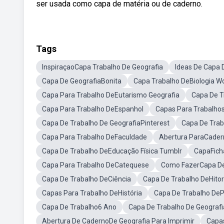
ser usada como capa de matéria ou de caderno.
Tags
InspiraçaoCapa Trabalho De Geografia
Ideas De Capa 
Capa De GeografiaBonita
Capa Trabalho DeBiologia W
Capa Para Trabalho DeEutarismo Geografia
Capa De 
Capa Para Trabalho DeEspanhol
Capas Para Trabalho
Capa De Trabalho De GeografiaPinterest
Capa De Trab
Capa Para Trabalho DeFaculdade
Abertura ParaCader
Capa De Trabalho DeEducação Física Tumblr
CapaFich
Capa Para Trabalho DeCatequese
Como FazerCapa De
Capa De Trabalho DeCiência
Capa De Trabalho DeHitor
Capas Para Trabalho DeHistória
Capa De Trabalho De
Capa De Trabalho6 Ano
Capa De Trabalho De Geograf
Abertura De CadernoDe Geografia Para Imprimir
Capas