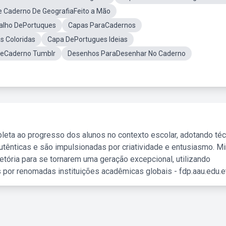
 Caderno De GeografiaFeito a Mão
alho DePortuques
Capas ParaCadernos
s Coloridas
Capa DePortugues Ideias
DeCaderno Tumblr
Desenhos ParaDesenhar No Caderno
leta ao progresso dos alunos no contexto escolar, adotando té
tênticas e são impulsionadas por criatividade e entusiasmo. M
etória para se tornarem uma geração excepcional, utilizando
 por renomadas instituições acadêmicas globais - fdp.aau.edu.et