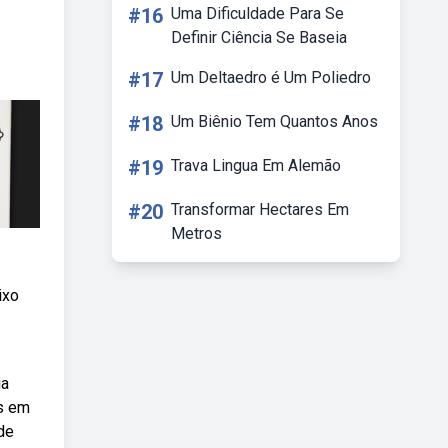
#16
Uma Dificuldade Para Se
Definir Ciência Se Baseia
#17
Um Deltaedro é Um Poliedro
#18
Um Biênio Tem Quantos Anos
#19
Trava Lingua Em Alemão
#20
Transformar Hectares Em
Metros
ixo
ia
os em
ode