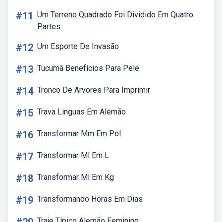
#11
Um Terreno Quadrado Foi Dividido Em Quatro
Partes
#12
Um Esporte De Invasão
#13
Tucumã Benefícios Para Pele
#14
Tronco De Arvores Para Imprimir
#15
Trava Linguas Em Alemão
#16
Transformar Mm Em Pol
#17
Transformar Ml Em L
#18
Transformar Ml Em Kg
#19
Transformando Horas Em Dias
Traje Típico Alemão Feminino