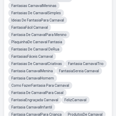
Fantasias CarnavalMeninas
Fantasias De CarnavalSimples
Ideias De FantasiaPara Carnaval
FantasiaFácil Carnaval
Fantasia De CarnavalPara Menino
PlaquinhaDe Carnaval Fantasia
Fantasias De Carnaval DeRua
FantasiasFáceis Carnaval
Fantasias De CarnavalCriativas
Fantasia CarnavalTrio
Fantasia CarnavalMenina
FantasiaSereia Carnaval
Fantasia CarnavalHomem
Como FazerFantasia Para Carnaval
Fantasia De CarnavalPara Casal
FantasiaEngraçada Carnaval
FelizCarnaval
Fantasia CarnavalInfantil
Fantasia CarnavalPara Criança
ProdutosDe Carnaval