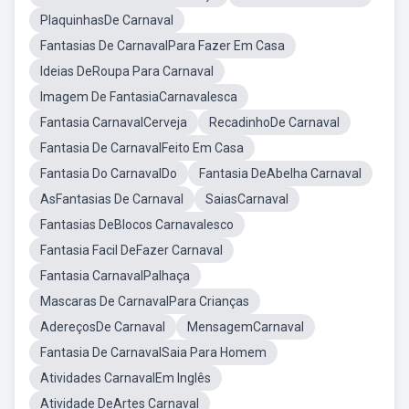
PlaquinhasDe Carnaval
Fantasias De CarnavalPara Fazer Em Casa
Ideias DeRoupa Para Carnaval
Imagem De FantasiaCarnavalesca
Fantasia CarnavalCerveja
RecadinhoDe Carnaval
Fantasia De CarnavalFeito Em Casa
Fantasia Do CarnavalDo
Fantasia DeAbelha Carnaval
AsFantasias De Carnaval
SaiasCarnaval
Fantasias DeBlocos Carnavalesco
Fantasia Facil DeFazer Carnaval
Fantasia CarnavalPalhaça
Mascaras De CarnavalPara Crianças
AdereçosDe Carnaval
MensagemCarnaval
Fantasia De CarnavalSaia Para Homem
Atividades CarnavalEm Inglês
Atividade DeArtes Carnaval