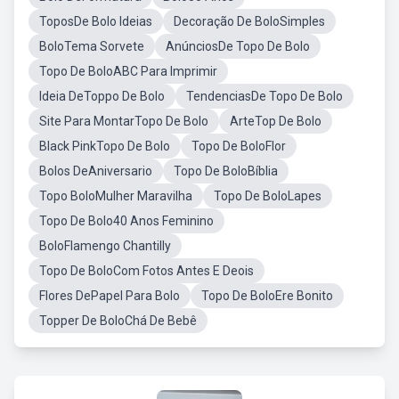
ToposDe Bolo Ideias
Decoração De BoloSimples
BoloTema Sorvete
AnúnciosDe Topo De Bolo
Topo De BoloABC Para Imprimir
Ideia DeToppo De Bolo
TendenciasDe Topo De Bolo
Site Para MontarTopo De Bolo
ArteTop De Bolo
Black PinkTopo De Bolo
Topo De BoloFlor
Bolos DeAniversario
Topo De BoloBíblia
Topo BoloMulher Maravilha
Topo De BoloLapes
Topo De Bolo40 Anos Feminino
BoloFlamengo Chantilly
Topo De BoloCom Fotos Antes E Deois
Flores DePapel Para Bolo
Topo De BoloEre Bonito
Topper De BoloChá De Bebê