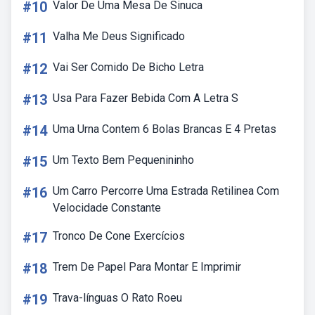
#10
Valor De Uma Mesa De Sinuca
#11
Valha Me Deus Significado
#12
Vai Ser Comido De Bicho Letra
#13
Usa Para Fazer Bebida Com A Letra S
#14
Uma Urna Contem 6 Bolas Brancas E 4 Pretas
#15
Um Texto Bem Pequenininho
#16
Um Carro Percorre Uma Estrada Retilinea Com
Velocidade Constante
#17
Tronco De Cone Exercícios
#18
Trem De Papel Para Montar E Imprimir
#19
Trava-línguas O Rato Roeu