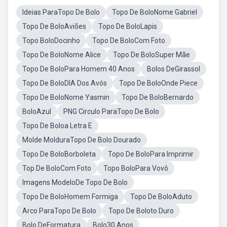
Ideias ParaTopo De Bolo
Topo De BoloNome Gabriel
Topo De BoloAviões
Topo De BoloLapis
Topo BoloDocinho
Topo De BoloCom Foto
Topo De BoloNome Alice
Topo De BoloSuper Mãe
Topo De BoloPara Homem 40 Anos
Bolos DeGirassol
Topo De BoloDIA Dos Avós
Topo De BoloOnde Piece
Topo De BoloNome Yasmin
Topo De BoloBernardo
BoloAzul
PNG Circulo ParaTopo De Bolo
Topo De Boloa Letra E
Molde MolduraTopo De Bolo Dourado
Topo De BoloBorboleta
Topo De BoloPara Imprimir
Top De BoloCom Foto
Topo BoloPara Vovô
Imagens ModeloDe Topo De Bolo
Topo De BoloHomem Formiga
Topo De BoloAduto
Arco ParaTopo De Bolo
Topo De Boloto Duro
Bolo DeFormatura
Bolo30 Anos