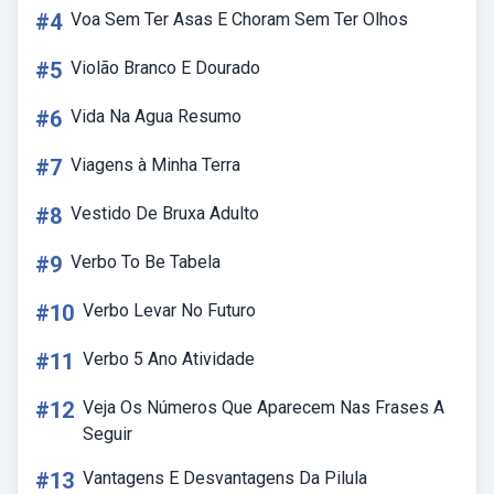
#4
Voa Sem Ter Asas E Choram Sem Ter Olhos
#5
Violão Branco E Dourado
#6
Vida Na Agua Resumo
#7
Viagens à Minha Terra
#8
Vestido De Bruxa Adulto
#9
Verbo To Be Tabela
#10
Verbo Levar No Futuro
#11
Verbo 5 Ano Atividade
#12
Veja Os Números Que Aparecem Nas Frases A
Seguir
#13
Vantagens E Desvantagens Da Pilula