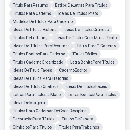
Título ParaResumo
Estilos DeLetras Para Títulos
Títulos Para Caderno
Ideias DeTitulos Preto
Modelos DeTitulos Para Caderno
Ideias DeTitulos Historia
Ideias De TítulosGrandes
Títulos DeLettering
Ideias De TítulosCom Marca Texto
Ideias De Títulos ParaResumos
Título ParaO Caderno
Títulos BonitosPara Caderno
TítulosFáciles
Titulos CadernoOrganizado
Letra BonitaPara Títulos
Ideias DeTitulo Faceis
CadernoEscrito
Ideias DeTitulos Para Historias
Ideias De TítulosCriativos
Ideias De TítulosFáceis
Letras ParaTitulos a Mano
Letras BonitasPara Títulos
Ideias DeMargem
Titulos Para Cadernos DeCada Disciplina
DecoraçãoPara Títulos
Títulos DeCaneta
SímbolosPara Títulos
Titulos ParaTrabalhos