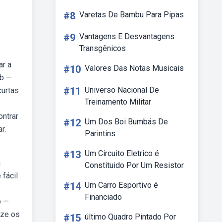
#8
Varetas De Bambu Para Pipas
#9
Vantagens E Desvantagens
Transgênicos
ar a
#10
Valores Das Notas Musicais
eb —
#11
Universo Nacional De
curtas
Treinamento Militar
ontrar
#12
Um Dos Boi Bumbás De
r.
Parintins
#13
Um Circuito Eletrico é
a
Constituido Por Um Resistor
 fácil
#14
Um Carro Esportivo é
Financiado
b —
ize os
#15
último Quadro Pintado Por