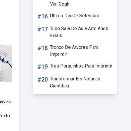
Van Gogh
#16
Ultimo Dia De Setembro
#17
Tudo Sala De Aula Arte Anos
Finais
#18
Tronco De Arvores Para
Imprimir
#19
Tres Porquinhos Para Imprimir
#20
Transformar Em Notacao
Cientifica
haves.
texto