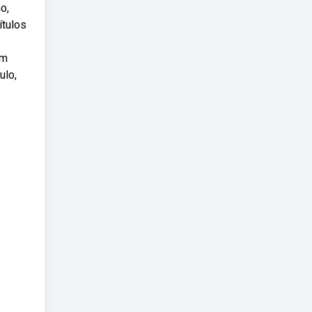
o,
ítulos
am
ulo,