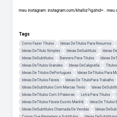
meu instagram: instagram.com/khalliz?igshid=...​ meu cu
Tags
Como Fazer Títulos
Ideias DeTítulos Para Resumos
Ideias DeTítulo Simples
Ideias DeSubtítulo
Ideias De
Ideias DeSubtítulos
Banners Para Títulos
Ideias De
Ideias DeTítulos Grandes
Ideias DeCaligrafia
Título
Ideias De Titulos DePortugues
Ideias DeTítulos Para 
Ideias DeTítulos Fáceis
Ideias De TituloPara Trabalho
Ideias DeSubtítulos Com Marcas Texto
Ideias DeSubtí
Ideias DeTítulos Com 3 Palavras
Letra Para Títulos
Ideias DeTítulos Fáceis Escrito Manhã
Ideia De Titulos
Ideias DeSubtítulos Chamada De Vendas
Ideias DeSubt
Coisas Que Remetem a Subtítulos
Ideias DeSubtittulo