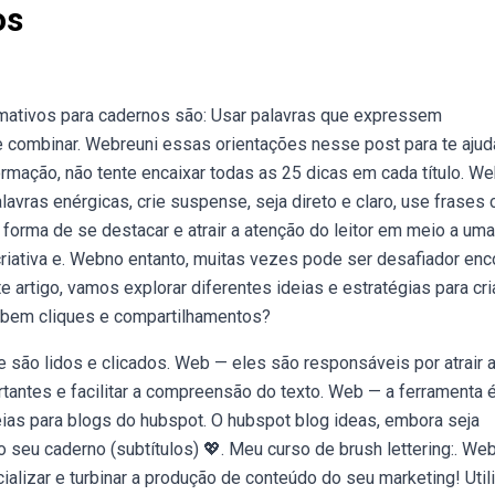
os
amativos para cadernos são: Usar palavras que expressem
 e combinar. Webreuni essas orientações nesse post para te ajud
ormação, não tente encaixar todas as 25 dicas em cada título. W
alavras enérgicas, crie suspense, seja direto e claro, use frases 
 forma de se destacar e atrair a atenção do leitor em meio a uma
riativa e. Webno entanto, muitas vezes pode ser desafiador enc
e artigo, vamos explorar diferentes ideias e estratégias para cria
ebem cliques e compartilhamentos?
e são lidos e clicados. Web — eles são responsáveis por atrair 
tantes e facilitar a compreensão do texto. Web — a ferramenta é
Ideias para blogs do hubspot. O hubspot blog ideas, embora seja
 seu caderno (subtítulos) 💖. Meu curso de brush lettering:. We
ializar e turbinar a produção de conteúdo do seu marketing! Util