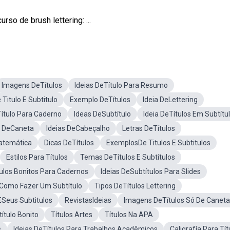
rso de brush lettering: ...
Imagens DeTítulos
Ideias DeTítulo Para Resumo
 Titulo E Subtitulo
Exemplo DeTítulos
Ideia DeLettering
Título Para Caderno
Ideas DeSubtítulo
Ideia DeTítulos Em Subtítu
s DeCaneta
Ideias DeCabeçalho
Letras DeTítulos
Matemática
Dicas DeTítulos
ExemplosDe Titulos E Subtitulos
Estilos Para Títulos
Temas DeTítulos E Subtítulos
tulos Bonitos Para Cadernos
Ideias DeSubtítulos Para Slides
Como Fazer Um Subtítulo
Tipos DeTítulos Lettering
 ESeus Subtitulos
RevistasIdeias
Imagens DeTítulos Só De Caneta
ítulo Bonito
Títulos Artes
Títulos Na APA
s
Ideias DeTítulos Para Trabalhos Acadêmicos
Caligrafía Para Tít