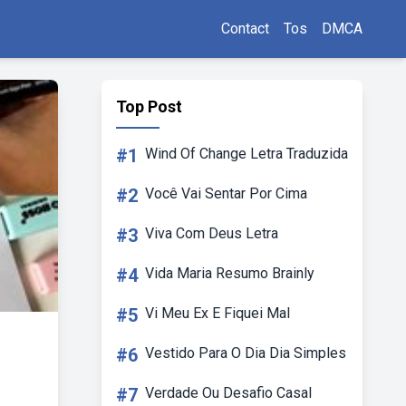
Contact
Tos
DMCA
Top Post
#1
Wind Of Change Letra Traduzida
#2
Você Vai Sentar Por Cima
#3
Viva Com Deus Letra
#4
Vida Maria Resumo Brainly
#5
Vi Meu Ex E Fiquei Mal
#6
Vestido Para O Dia Dia Simples
#7
Verdade Ou Desafio Casal