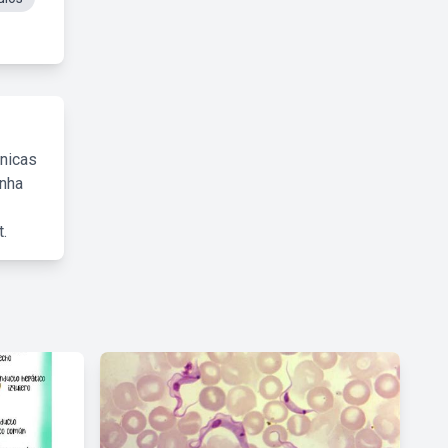
cnicas
inha
.