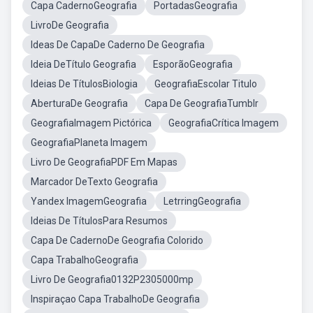
Capa CadernoGeografia
PortadasGeografia
LivroDe Geografia
Ideas De CapaDe Caderno De Geografia
Ideia DeTítulo Geografia
EsporãoGeografia
Ideias De TítulosBiologia
GeografiaEscolar Titulo
AberturaDe Geografia
Capa De GeografiaTumblr
GeografiaImagem Pictórica
GeografiaCrítica Imagem
GeografiaPlaneta Imagem
Livro De GeografiaPDF Em Mapas
Marcador DeTexto Geografia
Yandex ImagemGeografia
LetrringGeografia
Ideias De TítulosPara Resumos
Capa De CadernoDe Geografia Colorido
Capa TrabalhoGeografia
Livro De Geografia0132P2305000mp
Inspiraçao Capa TrabalhoDe Geografia