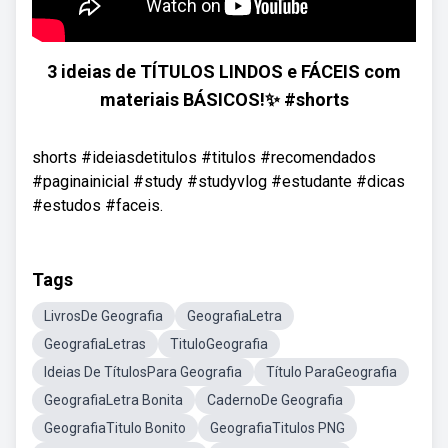
3 ideias de TÍTULOS LINDOS e FÁCEIS com
materiais BÁSICOS!✨ #shorts
shorts #ideiasdetitulos #titulos #recomendados
#paginainicial #study #studyvlog #estudante #dicas
#estudos #faceis.
Tags
LivrosDe Geografia
GeografiaLetra
GeografiaLetras
TituloGeografia
Ideias De TítulosPara Geografia
Título ParaGeografia
GeografiaLetra Bonita
CadernoDe Geografia
GeografiaTitulo Bonito
GeografiaTitulos PNG