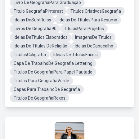
Livro De GeografiaPara Graduação
Titulo GeografiaPinterest
Titulos CriativosGeografia
Ideias DeSubtítulos
Ideias De TítulosPara Resumo
Livros De Geografia90
TítulosPara Projetos
Ideias DeTitulos Elaborados
ImagensDe Títulos
Ideias De Títulos DeReligião
Ideias DeCabeçalho
TítulosCaligrafía
Ideias De TítulosFáceis
Capa De TrabalhoDe Geografia Lettering
Titulos De GeografiaPara Papel Pautado
Títulos Para GeografiaVerde
Capas Para TrabalhoDe Geografia
Títulos De GeografiaRoxos