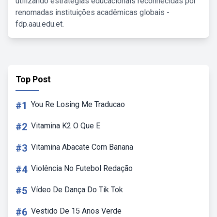
utilizando estratégias educacionais reconhecidas por
renomadas instituições acadêmicas globais -
fdp.aau.edu.et.
Top Post
#1
You Re Losing Me Traducao
#2
Vitamina K2 O Que E
#3
Vitamina Abacate Com Banana
#4
Violência No Futebol Redação
#5
Vídeo De Dança Do Tik Tok
#6
Vestido De 15 Anos Verde