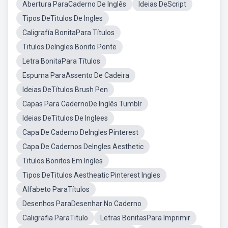
Abertura ParaCaderno De Inglês
Ideias DeScript
Tipos DeTitulos De Ingles
Caligrafía BonitaPara Títulos
Titulos DeIngles Bonito Ponte
Letra BonitaPara Títulos
Espuma ParaAssento De Cadeira
Ideias DeTítulos Brush Pen
Capas Para CadernoDe Inglês Tumblr
Ideias DeTitulos De Inglees
Capa De Caderno DeIngles Pinterest
Capa De Cadernos DeIngles Aesthetic
Titulos Bonitos Em Ingles
Tipos DeTitulos Aestheatic Pinterest Ingles
Alfabeto ParaTítulos
Desenhos ParaDesenhar No Caderno
Caligrafia ParaTitulo
Letras BonitasPara Imprimir