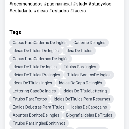
#recomendados #paginainicial #study #studyvlog
#estudante #dicas #estudos #faceis.
Tags
Capas ParaCaderno De Inglês
Caderno DeIngles
Ideias DeTítulos De Inglês
Ideia DeTítulos
Capas ParaCadernos De Inglês
Ideias DeTitulo De Ingles
Titulos ParaIngles
Ideias DeTitulos Pra Ingles
Titulos BonitosDe Ingles
Ideas DeTítulos Ingles
Ideias DeCapa De Inglês
Lettering CapaDe Ingles
Ideias De TítuloLettering
Títulos ParaTextos
Ideias DeTítulos Para Resumos
Estilos DeLetras Para Títulos
Ideias DeCabeçalho
Apuntes BonitosDe Ingles
Biografia Ideias DeTitulos
Títulos Para InglêsBonitinhos