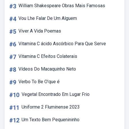
#3
William Shakespeare Obras Mais Famosas
#4
Vou Lhe Falar De Um Alguem
#5
Viver A Vida Poemas
#6
Vitamina C ácido Ascórbico Para Que Serve
#7
Vitamina C Efeitos Colaterais
#8
Vídeos Do Macaquinho Neto
#9
Verbo To Be O'que é
#10
Vegetal Encontrado Em Lugar Frio
#11
Uniforme 2 Fluminense 2023
#12
Um Texto Bem Pequenininho