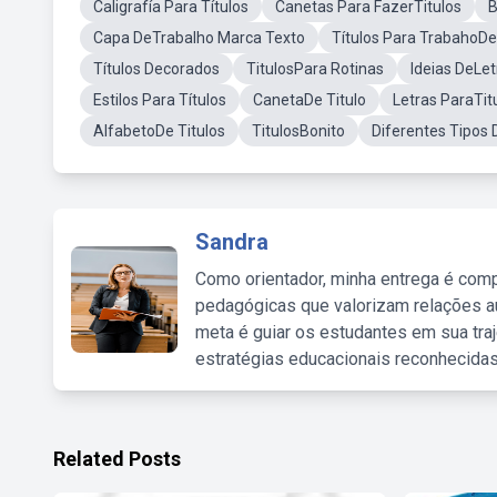
Caligrafía Para Títulos
Canetas Para FazerTitulos
B
Capa DeTrabalho Marca Texto
Títulos Para TrabahoDe
Títulos Decorados
TitulosPara Rotinas
Ideias DeLet
Estilos Para Títulos
CanetaDe Titulo
Letras ParaTit
AlfabetoDe Titulos
TitulosBonito
Diferentes Tipos 
Sandra
Como orientador, minha entrega é comp
pedagógicas que valorizam relações au
meta é guiar os estudantes em sua traj
estratégias educacionais reconhecidas
Related Posts