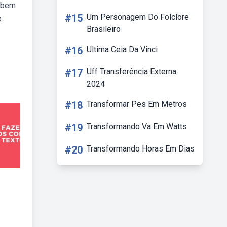
o bem
#15
Um Personagem Do Folclore
e
Brasileiro
#16
Ultima Ceia Da Vinci
#17
Uff Transferência Externa
2024
#18
Transformar Pes Em Metros
#19
Transformando Va Em Watts
#20
Transformando Horas Em Dias