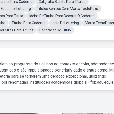
anner Para Caderno
Caligrafía Bonita Para Títulos
 Espanhol Lettering
Titulos Bonitos Com Marca TextoRoxu
ras Para Título
Ideias DeTítulos Para Decorar O Caderno
ulos
Títulos Para Caderno
Ideia DeLettering
Marca TextoDese
DeLetras Para Titulos
DecoraçãoDe Título
leta ao progresso dos alunos no contexto escolar, adotando té
tênticas e são impulsionadas por criatividade e entusiasmo. M
etória para se tornarem uma geração excepcional, utilizando
 por renomadas instituições acadêmicas globais - fdp.aau.edu.et