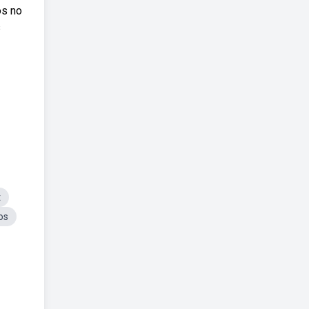
os no
s
t
os