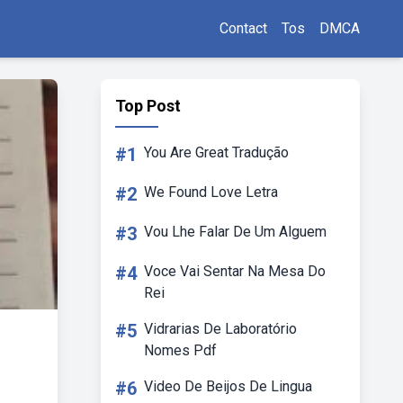
Contact
Tos
DMCA
Top Post
#1
You Are Great Tradução
#2
We Found Love Letra
#3
Vou Lhe Falar De Um Alguem
#4
Voce Vai Sentar Na Mesa Do
Rei
#5
Vidrarias De Laboratório
Nomes Pdf
#6
Video De Beijos De Lingua