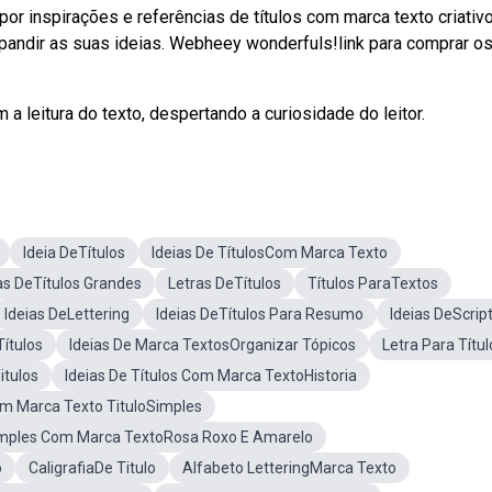
 inspirações e referências de títulos com marca texto criativ
xpandir as suas ideias. Webheey wonderfuls!link para comprar o
a leitura do texto, despertando a curiosidade do leitor.
Ideia DeTítulos
Ideias De TítulosCom Marca Texto
as DeTítulos Grandes
Letras DeTítulos
Títulos ParaTextos
Ideias DeLettering
Ideias DeTítulos Para Resumo
Ideias DeScrip
Títulos
Ideias De Marca TextosOrganizar Tópicos
Letra Para Títul
itulos
Ideias De Títulos Com Marca TextoHistoria
om Marca Texto TituloSimples
imples Com Marca TextoRosa Roxo E Amarelo
o
CaligrafiaDe Titulo
Alfabeto LetteringMarca Texto