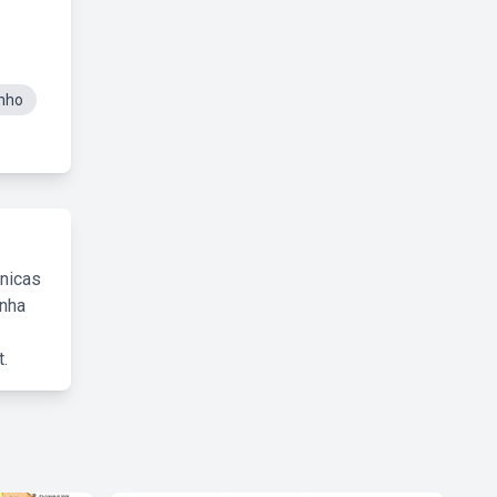
nho
cnicas
inha
.