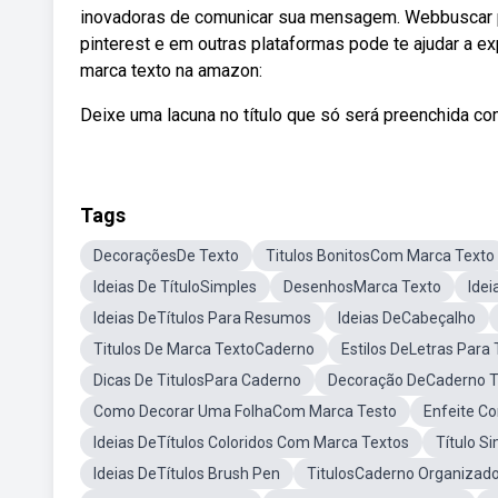
inovadoras de comunicar sua mensagem. Webbuscar por
pinterest e em outras plataformas pode te ajudar a e
marca texto na amazon:
Deixe uma lacuna no título que só será preenchida com 
Tags
DecoraçõesDe Texto
Titulos BonitosCom Marca Texto
Ideias De TítuloSimples
DesenhosMarca Texto
Idei
Ideias DeTítulos Para Resumos
Ideias DeCabeçalho
Titulos De Marca TextoCaderno
Estilos DeLetras Para 
Dicas De TitulosPara Caderno
Decoração DeCaderno T
Como Decorar Uma FolhaCom Marca Testo
Enfeite C
Ideias DeTítulos Coloridos Com Marca Textos
Título S
Ideias DeTítulos Brush Pen
TitulosCaderno Organizad