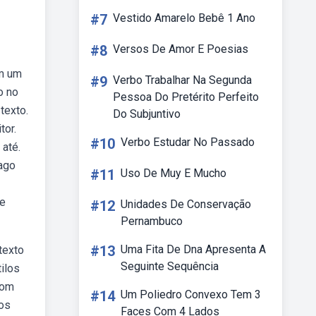
#7
Vestido Amarelo Bebê 1 Ano
#8
Versos De Amor E Poesias
em um
#9
Verbo Trabalhar Na Segunda
o no
Pessoa Do Pretérito Perfeito
texto.
Do Subjuntivo
tor.
#10
Verbo Estudar No Passado
 até.
rago
#11
Uso De Muy E Mucho
 e
#12
Unidades De Conservação
Pernambuco
#13
Uma Fita De Dna Apresenta A
texto
Seguinte Sequência
tilos
com
#14
Um Poliedro Convexo Tem 3
los
Faces Com 4 Lados