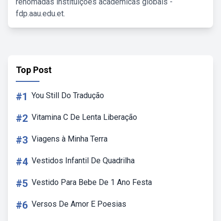
renomadas instituições acadêmicas globais -
fdp.aau.edu.et.
Top Post
#1
You Still Do Tradução
#2
Vitamina C De Lenta Liberação
#3
Viagens à Minha Terra
#4
Vestidos Infantil De Quadrilha
#5
Vestido Para Bebe De 1 Ano Festa
#6
Versos De Amor E Poesias