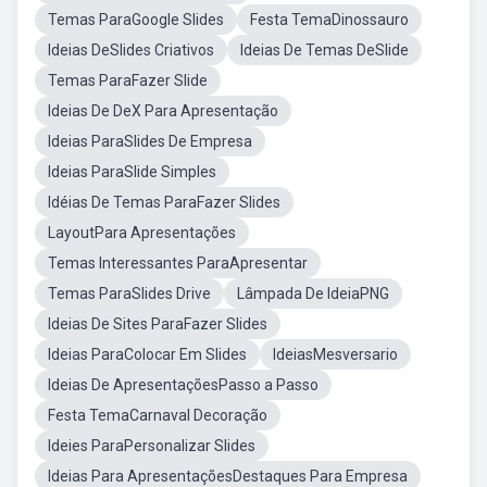
Temas ParaGoogle Slides
Festa TemaDinossauro
Ideias DeSlides Criativos
Ideias De Temas DeSlide
Temas ParaFazer Slide
Ideias De DeX Para Apresentação
Ideias ParaSlides De Empresa
Ideias ParaSlide Simples
Idéias De Temas ParaFazer Slides
LayoutPara Apresentações
Temas Interessantes ParaApresentar
Temas ParaSlides Drive
Lâmpada De IdeiaPNG
Ideias De Sites ParaFazer Slides
Ideias ParaColocar Em Slides
IdeiasMesversario
Ideias De ApresentaçõesPasso a Passo
Festa TemaCarnaval Decoração
Ideies ParaPersonalizar Slides
Ideias Para ApresentaçõesDestaques Para Empresa