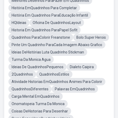
Melhores Desenhos ParaFazer Em Quadrinhos
História EmQuadrinhos Para Completar
História Em Quadrinhos ParaEducação Infantil
HQIdeias
Oficina De QuadrinhosLayout
Historia Em Quadrinhos ParaPapel Sofit
Quadrinhos ParaColorir Freanstone
Bolo Super Herois
Pinte Um Quadrinho ParaCada Imagem Abaixo Grafico
Ideias DeHistórias Luta Quadrinho Stickman
Turma Da Monica Agua
Ideias De QuadrinhosPequenos
Dialeto Caipira
2Quadrinhos
QuadrinhosEstilos
Atividade Historias EmQuadrinhos Animes Para Colorir
QuadrinhosDiferentes
Palavras EmQuadrinhos
Carga Mental EmQuadrinhos
Onomatopeia Turma Da Monica
Coisas DeHistorias Para Desenhar