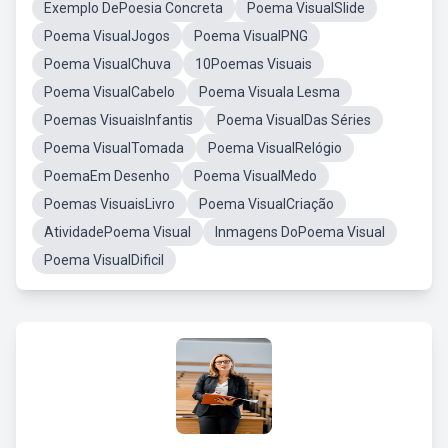
Exemplo DePoesia Concreta
Poema VisualSlide
Poema VisualJogos
Poema VisualPNG
Poema VisualChuva
10Poemas Visuais
Poema VisualCabelo
Poema Visuala Lesma
Poemas VisuaisInfantis
Poema VisualDas Séries
Poema VisualTomada
Poema VisualRelógio
PoemaEm Desenho
Poema VisualMedo
Poemas VisuaisLivro
Poema VisualCriação
AtividadePoema Visual
Inmagens DoPoema Visual
Poema VisualDificil