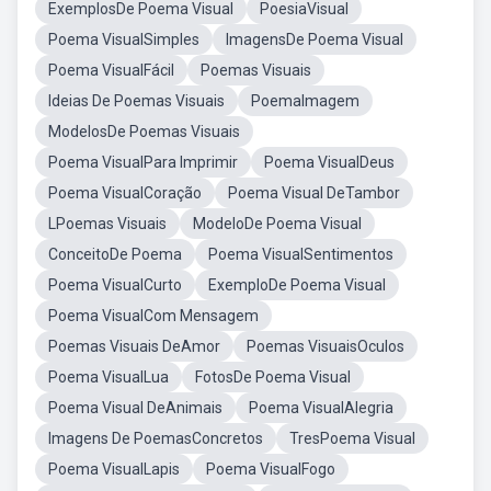
ExemplosDe Poema Visual
PoesiaVisual
Poema VisualSimples
ImagensDe Poema Visual
Poema VisualFácil
Poemas Visuais
Ideias De Poemas Visuais
PoemaImagem
ModelosDe Poemas Visuais
Poema VisualPara Imprimir
Poema VisualDeus
Poema VisualCoração
Poema Visual DeTambor
LPoemas Visuais
ModeloDe Poema Visual
ConceitoDe Poema
Poema VisualSentimentos
Poema VisualCurto
ExemploDe Poema Visual
Poema VisualCom Mensagem
Poemas Visuais DeAmor
Poemas VisuaisOculos
Poema VisualLua
FotosDe Poema Visual
Poema Visual DeAnimais
Poema VisualAlegria
Imagens De PoemasConcretos
TresPoema Visual
Poema VisualLapis
Poema VisualFogo