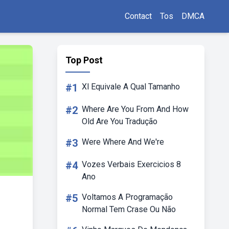
Contact
Tos
DMCA
Top Post
#1
Xl Equivale A Qual Tamanho
#2
Where Are You From And How
Old Are You Tradução
#3
Were Where And We're
#4
Vozes Verbais Exercicios 8
Ano
#5
Voltamos A Programação
Normal Tem Crase Ou Não