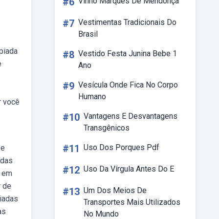
#6
Vinho Marques De Mendonça
#7
Vestimentas Tradicionais Do
Brasil
 piada
#8
Vestido Festa Junina Bebe 1
e
Ano
#9
Vesícula Onde Fica No Corpo
Humano
r você
#10
Vantagens E Desvantagens
Transgênicos
#11
Uso Dos Porques Pdf
 e
adas
#12
Uso Da Vírgula Antes Do E
a em
r de
#13
Um Dos Meios De
piadas
Transportes Mais Utilizados
as
No Mundo