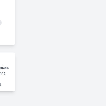
cnicas
inha
.