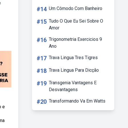
e
#14
Um Cômodo Com Banheiro
#15
Tudo O Que Eu Sei Sobre O
Amor
#16
Trigonometria Exercicios 9
Ano
#17
Trava Lingua Tres Tigres
#18
Trava Lingua Para Dicção
#19
Transgenia Vantagens E
Desvantagens
#20
Transformando Va Em Watts
o e
uma