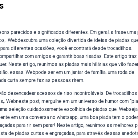
s
ons parecidos e significados diferentes. Em geral, a frase uma
hos,. Webdescubra uma coleção divertida de ideias de piadas qu
ara diferentes ocasiões, você encontrará desde trocadilhos.
partilhar com amigos e garantir boas risadas. Este artigo traz
uer. Neste artigo, reunimos as piadas mais hilárias que vão faze
casião, essas. Webpode ser em um jantar de família, uma roda de
da curta sempre faz as pessoas rirem.
ão desencadear acessos de riso incontroláveis. De trocadilhos
cas,. Webneste post, mergulhe em um universo de humor com “pi
rá uma seleção cuidadosamente escolhida de piadas que. Websej
mente em uma conversa no whatsapp, uma boa piada tem o pode
çadas para rir sem parar! Neste artigo, reunimos as melhores 
ista de piadas curtas e engraçadas, para através dessas anedot