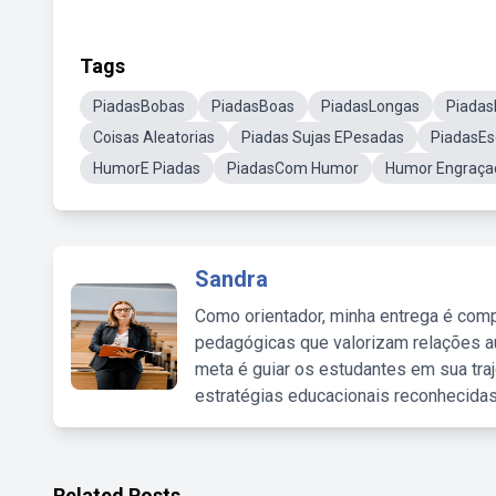
Tags
PiadasBobas
PiadasBoas
PiadasLongas
Piadas
Coisas Aleatorias
Piadas Sujas EPesadas
PiadasEs
HumorE Piadas
PiadasCom Humor
Humor Engraça
Sandra
Como orientador, minha entrega é comp
pedagógicas que valorizam relações au
meta é guiar os estudantes em sua traj
estratégias educacionais reconhecidas
Related Posts