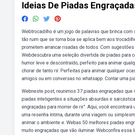
Ideias De Piadas Engraçada
Webtrocadilho é um jogo de palavras que brinca com s
tão ruim que se torna boa se aplica bem aos trocadil
prometem arrancar risadas de todos. Com sugestões p
Webdescubra uma seleção divertida de piadas para com
humor leve e descontraído, perfeito para animar qualq
chorar de tanto rir. Perfeitas para animar qualquer o
amigos ou em conversas no whatsapp. Contar uma pia
Webneste post, reunimos 37 piadas engraçadas que v
piadas inteligentes a situações absurdas e sarcásti
engraçadas para morrer de rir”. Aqui, você encontra
uma resenha íntima, durante uma viagem ou simples
animar o ambiente e. Webas 50 melhores piadas engra
muito engraçadas que vão iluminar. Webconfira essa l