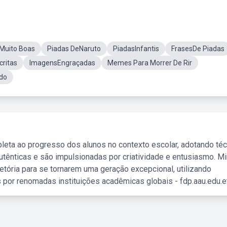
Muito Boas
Piadas DeNaruto
PiadasInfantis
FrasesDe Piadas
critas
ImagensEngraçadas
Memes Para Morrer De Rir
do
leta ao progresso dos alunos no contexto escolar, adotando té
tênticas e são impulsionadas por criatividade e entusiasmo. M
etória para se tornarem uma geração excepcional, utilizando
 por renomadas instituições acadêmicas globais - fdp.aau.edu.et