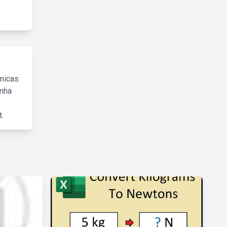
cnicas
inha
.