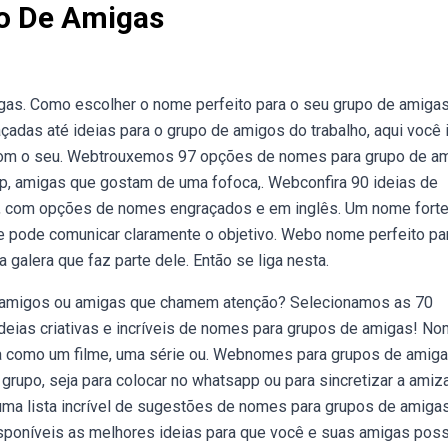
o De Amigas
gas. Como escolher o nome perfeito para o seu grupo de amigas
das até ideias para o grupo de amigos do trabalho, aqui você i
 com o seu. Webtrouxemos 97 opções de nomes para grupo de am
p, amigas que gostam de uma fofoca,. Webconfira 90 ideias de
, com opções de nomes engraçados e em inglês. Um nome fort
me pode comunicar claramente o objetivo. Webo nome perfeito pa
 galera que faz parte dele. Então se liga nesta.
 amigos ou amigas que chamem atenção? Selecionamos as 70
deias criativas e incríveis de nomes para grupos de amigas! N
da como um filme, uma série ou. Webnomes para grupos de amiga
rupo, seja para colocar no whatsapp ou para sincretizar a amiz
ma lista incrível de sugestões de nomes para grupos de amiga
poníveis as melhores ideias para que você e suas amigas po