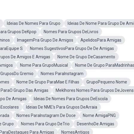
Ideias De Nomes Para Grupo
Ideias De Nome Para Grupo De Am
Para Grupos DeKpop
Nomes Para Grupos DeLivros
ninos
ImagemPra Grupo De Amigos
ApelidosPara Amigas
araEquipe S
Nomes SugestivosPara Grupo De De Amigas
rupos De Amigos E Amigas
Nome De Grupo DeCasamento
Amigos
Nome Para GrupoMusical
Nome De Grupo ParaMadrinha
a GruposDo Gremio
Nomes ParaInstagram
Nomes
Nome De Grupo ParaMae E Filhas
GrupoPequeno Nome
il ParaO Grupo Das Amigas
Meklhores Nomes Para Grupos DeJovens
upo De Amigas
Ideias De Nomes Para Grupos DeEscola
Escolares
Ideias De NME's Para Grupos DeArraia
orada
Nomes ParaInstagram De Doce
Nome AmigaPNG
e Grupo
Nomes Para Grupo DeTrio
DesenhoDe Amigas
 ParaDestaques Para Amigas
NomesAntigos