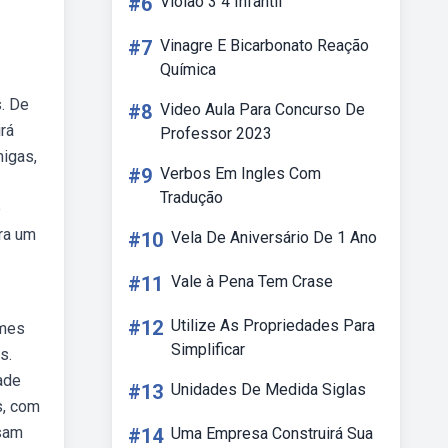
#6
Violão 3 4 Infantil
#7
Vinagre E Bicarbonato Reação
Química
. De
#8
Video Aula Para Concurso De
rá
Professor 2023
igas,
#9
Verbos Em Ingles Com
Tradução
e
ra um
#10
Vela De Aniversário De 1 Ano
#11
Vale à Pena Tem Crase
#12
Utilize As Propriedades Para
omes
Simplificar
s.
ade
#13
Unidades De Medida Siglas
s, com
ssam
#14
Uma Empresa Construirá Sua