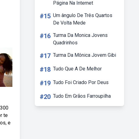
Página Na Internet
#15
Um ângulo De Três Quartos
De Volta Mede
#16
Turma Da Monica Jovens
Quadrinhos
#17
Turma Da Mônica Jovem Gibi
#18
Tudo Que A De Melhor
#19
Tudo Foi Criado Por Deus
#20
Tudo Em Grãos Farroupilha
 300
r te
os, e