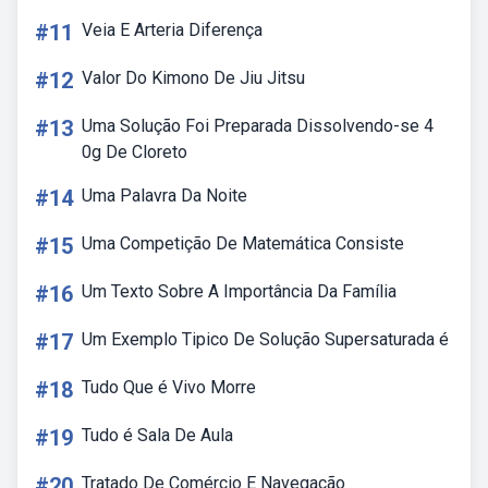
#11
Veia E Arteria Diferença
#12
Valor Do Kimono De Jiu Jitsu
#13
Uma Solução Foi Preparada Dissolvendo-se 4
0g De Cloreto
#14
Uma Palavra Da Noite
#15
Uma Competição De Matemática Consiste
#16
Um Texto Sobre A Importância Da Família
#17
Um Exemplo Tipico De Solução Supersaturada é
#18
Tudo Que é Vivo Morre
#19
Tudo é Sala De Aula
#20
Tratado De Comércio E Navegação