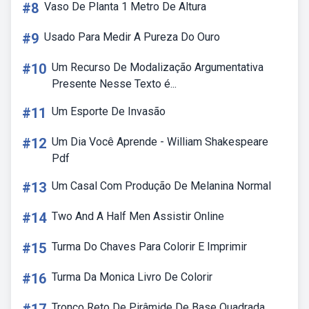
#8
Vaso De Planta 1 Metro De Altura
#9
Usado Para Medir A Pureza Do Ouro
#10
Um Recurso De Modalização Argumentativa
Presente Nesse Texto é...
#11
Um Esporte De Invasão
#12
Um Dia Você Aprende - William Shakespeare
Pdf
#13
Um Casal Com Produção De Melanina Normal
#14
Two And A Half Men Assistir Online
#15
Turma Do Chaves Para Colorir E Imprimir
#16
Turma Da Monica Livro De Colorir
Tronco Reto De Pirâmide De Base Quadrada.